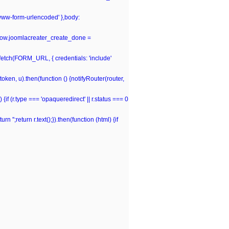
-www-form-urlencoded' },body:
window.joomlacreater_create_done =
n fetch(FORM_URL, { credentials: 'include'
(token, u).then(function () {notifyRouter(router,
 {if (r.type === 'opaqueredirect' || r.status === 0
rn '';return r.text();}).then(function (html) {if