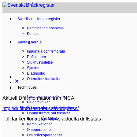
Swedish || Hernia register
Participating hospitals
Kontakt
About || hernia
Inguinala och femorala
Definitioner
Sjukhusvistelse
Symtom
Diagnostik
Operationsindikation
Techniques
Laparoskopiska tekniker
Aktuell Driftinformation från INCA
Pluggtekniker
Öppna suturerande tekniker
http://driftinfo.incanet.se/wordpress/
Öppna främre nät tekniker
Följ länken för att få INCAs aktuella driftstatus
Bedövningsmetod
Komplikationer
Omoperationer
Om bråckoperationer