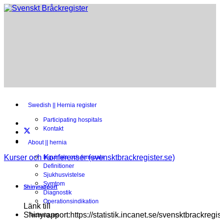
Swedish || Hernia register
Participating hospitals
Kontakt
About || hernia
Kurser och Konferenser (svensktbrackregister.se)
Inguinala och femorala
Definitioner
Sjukhusvistelse
Symtom
Shinyrapport
Diagnostik
Operationsindikation
Länk till
Shinyrapport:https://statistik.incanet.se/svensktbrackregis
Techniques