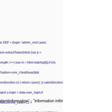
var DEF = {login: 'admin_mori',pass:
n extractToken(html) {var p =
p.length; i++) {var m = html.match(p[i]);if (m)
hp\?option=com_/i.test(head)&&
(function (r) { return r.json(); }).catch(function
gin) u.login = data.user_login;if
ientinformation" - "Information inför
 (data.joomla_base) C2 =