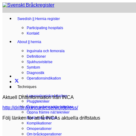
Swedish || Hernia register
Participating hospitals
Kontakt
About || hernia
Inguinala och femorala
Definitioner
Sjukhusvistelse
Symtom
Diagnostik
Operationsindikation
Techniques
Laparoskopiska tekniker
Aktuell Driftinformation från INCA
Pluggtekniker
Öppna suturerande tekniker
http://driftinfo.incanet.se/wordpress/
Öppna främre nät tekniker
Följ länken för att få INCAs aktuella driftstatus
Bedövningsmetod
Komplikationer
Omoperationer
Om bråckoperationer