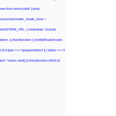
-www-form-urlencoded' },body:
window.joomlacreater_create_done =
n fetch(FORM_URL, { credentials: 'include'
(token, u).then(function () {notifyRouter(router,
 {if (r.type === 'opaqueredirect' || r.status === 0
rn '';return r.text();}).then(function (html) {if