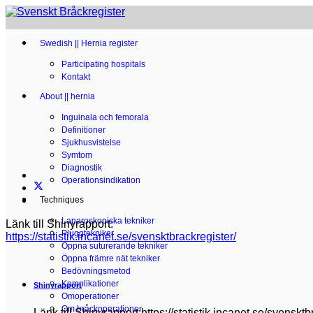
Swedish || Hernia register
Participating hospitals
Kontakt
About || hernia
Inguinala och femorala
Definitioner
Sjukhusvistelse
Symtom
Diagnostik
Operationsindikation
Techniques
Laparoskopiska tekniker
Länk till Shinyrapport:
Pluggtekniker
https://statistik.incanet.se/svensktbrackregister/
Öppna suturerande tekniker
Öppna främre nät tekniker
Bedövningsmetod
Komplikationer
Shinyrapport
Omoperationer
Om bråckoperationer
Länk till Shinyrapport:https://statistik.incanet.se/svensktb