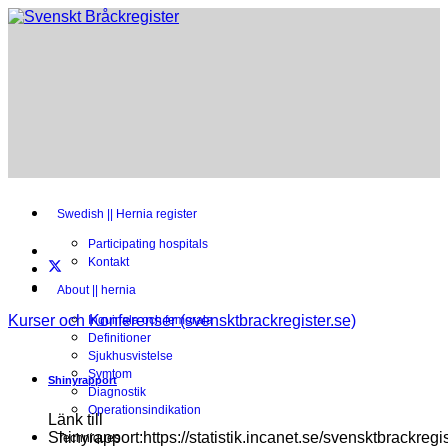
Swedish || Hernia register
Participating hospitals
Kontakt
About || hernia
Kurser och Konferenser (svensktbrackregister.se)
Inguinala och femorala
Definitioner
Sjukhusvistelse
Symtom
Shinyrapport
Diagnostik
Operationsindikation
Länk till
Shinyrapport:https://statistik.incanet.se/svensktbrackregis
Techniques