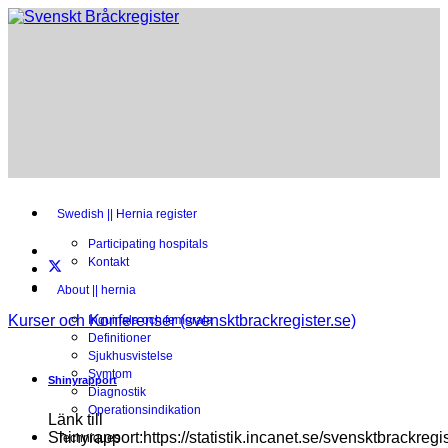
Swedish || Hernia register
Participating hospitals
Kontakt
About || hernia
Kurser och Konferenser (svensktbrackregister.se)
Inguinala och femorala
Definitioner
Sjukhusvistelse
Symtom
Shinyrapport
Diagnostik
Operationsindikation
Länk till
Shinyrapport:https://statistik.incanet.se/svensktbrackregis
Techniques