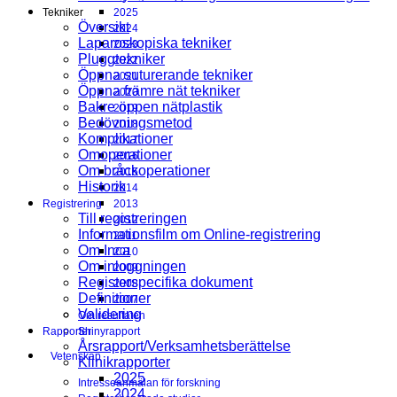
Tekniker
2025
Översikt
2024
Laparoskopiska tekniker
2023
Pluggtekniker
2022
Öppna suturerande tekniker
2021
Öppna främre nät tekniker
2020
Bakre öppen nätplastik
2019
Bedövningsmetod
2018
Komplikationer
2017
Omoperationer
2016
Om bråckoperationer
2015
Historik
2014
Registrering
2013
Till registreringen
2012
Informationsfilm om Online-registrering
2011
Om Inca
2010
Om inloggningen
2009
Registerspecifika dokument
2008
Definitioner
2007
Validering
Om resultaten
Rapporter
Shinyrapport
Årsrapport/Verksamhetsberättelse
Vetenskap
Klinikrapporter
2025
Intresseanmälan för forskning
2024