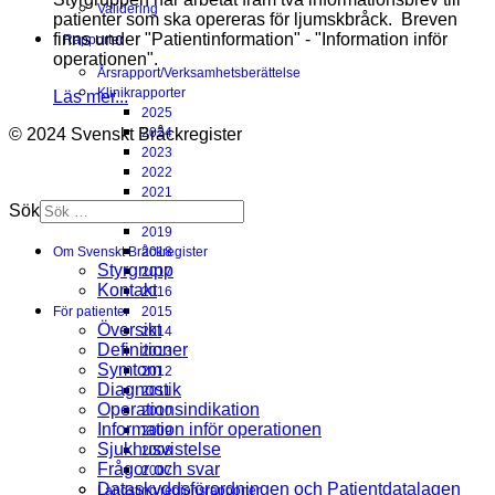
Validering
patienter som ska opereras för ljumskbråck. Breven
finns under "Patientinformation" - "Information inför
Rapporter
operationen".
Årsrapport/Verksamhetsberättelse
Klinikrapporter
Läs mer...
2025
© 2024 Svenskt Bråckregister
2024
2023
2022
2021
Sök
2020
2019
Om Svenskt Bråckregister
2018
Styrgrupp
2017
Kontakt
2016
För patienter
2015
Översikt
2014
Definitioner
2013
Symtom
2012
Diagnostik
2011
Operationsindikation
2010
Information inför operationen
2009
Sjukhusvistelse
2008
Frågor och svar
2007
Dataskyddsförordningen och Patientdatalagen
Landsting/regionsrapporter