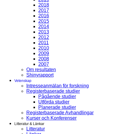
2018
2017
2016
2015
2014
2013
2012
2011
2010
2009
2008
2007
Om resultaten
Shinyrapport
Vetenskap
Intresseanmälan för forskning
Registerbaserade studier
Pågående studier
Utförda studier
Planerade studier
Registerbaserade Avhandlingar
Kurser och Konferenser
Litteratur & Länkar
Litteratur