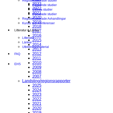
Registerbaserade studier
2023
Pågående studier
2022
Utförda studier
2021
Planerade studier
2020
Registerbaserade Avhandlingar
2019
Kurser och Konferenser
2018
Litteratur & Länkar
2017
2016
Litteratur
2015
Länkar
2014
Utbildningsmaterial
2013
2012
FAQ
2011
2010
EHS
2009
2008
2007
Landsting/regionsrapporter
2025
2024
2023
2022
2021
2020
2019