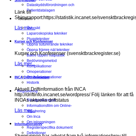
Shinyrapport
Dataskyddsförordningen och
Patientdatalagen
Länk till
Shinyrapport:https://statistik.incanet.se/svensktbrackregis
Tekniker
Läs mer...
Översikt
Laparoskopiska tekniker
Pluggtekniker
Kurser och Konferenser
Öppna suturerande tekniker
Öppna främre nät tekniker
Kurser och Konferenser (svensktbrackregister.se)
Bakre öppen nätplastik
Bedövningsmetod
Läs mer...
Komplikationer
Omoperationer
Om bråckoperationer
INCA Driftinformation
Historik
Aktuell Driftinformation från INCA
Registrering
http://driftinfo.incanet.se/wordpress/ Följ länken för att få
INCAs aktuella driftstatus
Till registreringen
Informationsfilm om Online-
Läs mer...
registrering
Om Inca
Om inloggningen
Informationsbrev
Registerspecifika dokument
Definitioner
Styrgruppen har arbetat fram två informationsbrev till