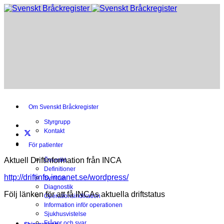
Om Svenskt Bråckregister
Styrgrupp
Kontakt
För patienter
Aktuell Driftinformation från INCA
Översikt
Definitioner
http://driftinfo.incanet.se/wordpress/
Symtom
Diagnostik
Följ länken för att få INCAs aktuella driftstatus
Operationsindikation
Information inför operationen
Sjukhusvistelse
Frågor och svar