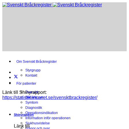
Om Svenskt Bråckregister
Styrgrupp
Kontakt
För patienter
Länk till Shinyrapport:
Översikt
https://statistik.incanet.se/svensktbrackregister/
Definitioner
Symtom
Diagnostik
Operationsindikation
Shinyrapport
Information inför operationen
Sjukhusvistelse
Länk till
Frågor och svar