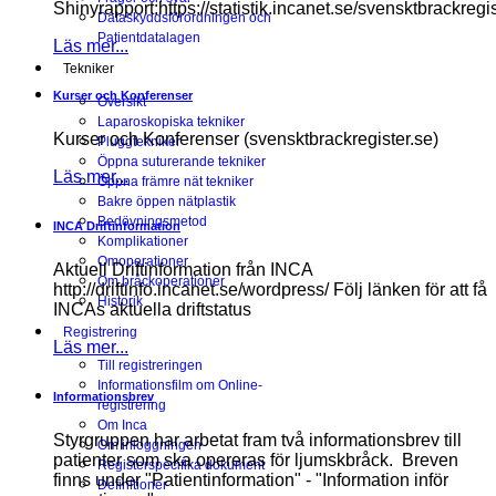
Shinyrapport:https://statistik.incanet.se/svensktbrackregis
Dataskyddsförordningen och
Patientdatalagen
Läs mer...
Tekniker
Kurser och Konferenser
Översikt
Laparoskopiska tekniker
Kurser och Konferenser (svensktbrackregister.se)
Pluggtekniker
Öppna suturerande tekniker
Läs mer...
Öppna främre nät tekniker
Bakre öppen nätplastik
Bedövningsmetod
INCA Driftinformation
Komplikationer
Omoperationer
Aktuell Driftinformation från INCA
Om bråckoperationer
http://driftinfo.incanet.se/wordpress/ Följ länken för att få
Historik
INCAs aktuella driftstatus
Registrering
Läs mer...
Till registreringen
Informationsfilm om Online-
Informationsbrev
registrering
Om Inca
Styrgruppen har arbetat fram två informationsbrev till
Om inloggningen
patienter som ska opereras för ljumskbråck. Breven
Registerspecifika dokument
finns under "Patientinformation" - "Information inför
Definitioner