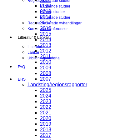
2021
Registerbaserade studier
2020
Pågående studier
2019
Utförda studier
2018
Planerade studier
2017
Registerbaserade Avhandlingar
2016
Kurser och Konferenser
2015
Litteratur & Länkar
2014
2013
Litteratur
2012
Länkar
2011
Utbildningsmaterial
2010
FAQ
2009
2008
2007
EHS
Landsting/regionsrapporter
2025
2024
2023
2022
2021
2020
2019
2018
2017