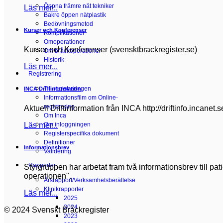
Öppna främre nät tekniker
Läs mer...
Bakre öppen nätplastik
Bedövningsmetod
Kurser och Konferenser
Komplikationer
Omoperationer
Kurser och Konferenser (svensktbrackregister.se)
Om bråckoperationer
Historik
Läs mer...
Registrering
Till registreringen
INCA Driftinformation
Informationsfilm om Online-
registrering
Aktuell Driftinformation från INCA http://driftinfo.incanet.
Om Inca
Läs mer...
Om inloggningen
Registerspecifika dokument
Definitioner
Informationsbrev
Validering
Rapporter
Styrgruppen har arbetat fram två informationsbrev till pa
operationen".
Årsrapport/Verksamhetsberättelse
Klinikrapporter
Läs mer...
2025
2024
© 2024 Svenskt Bråckregister
2023