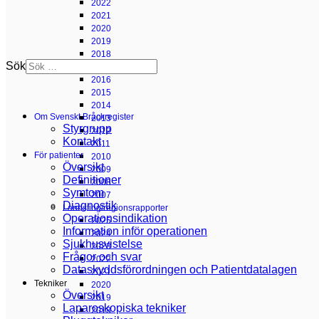
2022
2021
2020
2019
2018
Sök
2017
2016
2015
2014
Om Svenskt Bråckregister
2013
Styrgrupp
2012
Kontakt
2011
För patienter
2010
Översikt
2009
Definitioner
2008
Symtom
2007
Diagnostik
Landsting/regionsrapporter
Operationsindikation
2025
Information inför operationen
2024
Sjukhusvistelse
2023
Frågor och svar
2022
Dataskyddsförordningen och Patientdatalagen
2021
Tekniker
2020
Översikt
2019
Laparoskopiska tekniker
2018