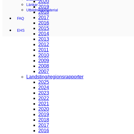
2020
Länkar
2019
Utbildningsmaterial
2018
2017
FAQ
2016
2015
EHS
2014
2013
2012
2011
2010
2009
2008
2007
Landsting/regionsrapporter
2025
2024
2023
2022
2021
2020
2019
2018
2017
2016