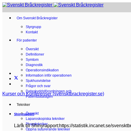
Om Svenskt Bråckregister
Styrgrupp
Kontakt
För patienter
Översikt
Definitioner
Symtom
Diagnostik
Operationsindikation
Information inför operationen
Sjukhusvistelse
Frågor och svar
Dataskyddsförordningen och
Kurser och Konferenser (svensktbrackregister.se)
Patientdatalagen
Tekniker
Översikt
Shinyrapport
Laparoskopiska tekniker
Pluggtekniker
Länk till Shinyrapport:https://statistik.incanet.se/svensktb
Öppna suturerande tekniker