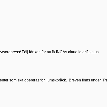
se/wordpress/ Följ länken för att få INCAs aktuella driftstatus
tienter som ska opereras för ljumskbråck. Breven finns under "Pat