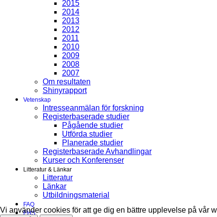
2015
2014
2013
2012
2011
2010
2009
2008
2007
Om resultaten
Shinyrapport
Vetenskap
Intresseanmälan för forskning
Registerbaserade studier
Pågående studier
Utförda studier
Planerade studier
Registerbaserade Avhandlingar
Kurser och Konferenser
Litteratur & Länkar
Litteratur
Länkar
Utbildningsmaterial
FAQ
Vi använder cookies för att ge dig en bättre upplevelse på vår 
EHS