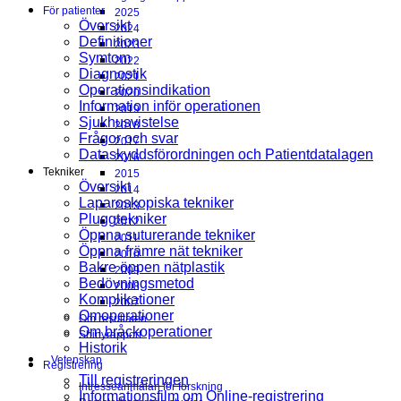
För patienter
2025
Översikt
2024
Definitioner
2023
Symtom
2022
Diagnostik
2021
Operationsindikation
2020
Information inför operationen
2019
Sjukhusvistelse
2018
Frågor och svar
2017
Dataskyddsförordningen och Patientdatalagen
2016
Tekniker
2015
Översikt
2014
Laparoskopiska tekniker
2013
Pluggtekniker
2012
Öppna suturerande tekniker
2011
Öppna främre nät tekniker
2010
Bakre öppen nätplastik
2009
Bedövningsmetod
2008
Komplikationer
2007
Omoperationer
Om resultaten
Om bråckoperationer
Shinyrapport
Historik
Vetenskap
Registrering
Till registreringen
Intresseanmälan för forskning
Informationsfilm om Online-registrering