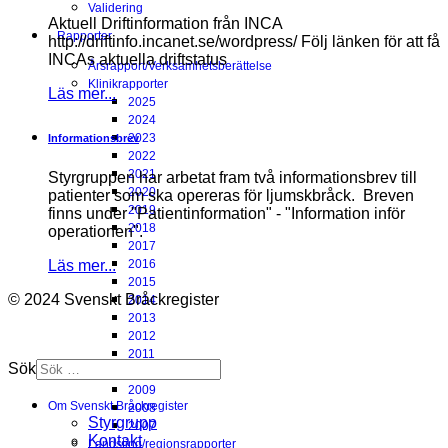
Validering
Aktuell Driftinformation från INCA
Rapporter
http://driftinfo.incanet.se/wordpress/ Följ länken för att få
INCAs aktuella driftstatus
Årsrapport/Verksamhetsberättelse
Klinikrapporter
Läs mer...
2025
2024
2023
Informationsbrev
2022
2021
Styrgruppen har arbetat fram två informationsbrev till
2020
patienter som ska opereras för ljumskbråck. Breven
2019
finns under "Patientinformation" - "Information inför
2018
operationen".
2017
Läs mer...
2016
2015
© 2024 Svenskt Bråckregister
2014
2013
2012
2011
Sök
2010
2009
Om Svenskt Bråckregister
2008
Styrgrupp
2007
Kontakt
Landsting/regionsrapporter