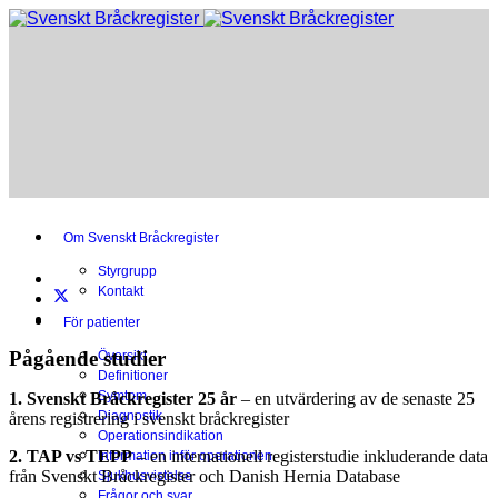
Om Svenskt Bråckregister
Styrgrupp
Kontakt
För patienter
Pågående studier
Översikt
Definitioner
Symtom
1. Svenskt Bråckregister 25 år
– en utvärdering av de senaste 25
Diagnostik
årens registrering i svenskt bråckregister
Operationsindikation
2. TAP vs TEPP
– en internationell registerstudie inkluderande data
Information inför operationen
från Svenskt Bråckregister och Danish Hernia Database
Sjukhusvistelse
Frågor och svar