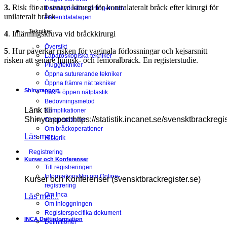
3.
Risk för att senare kirurgi för kontralateralt bråck efter kirurgi för
Dataskyddsförordningen och
unilateralt bråck
Patientdatalagen
Tekniker
4
.
Inlärningskruva vid bråckkirurgi
Översikt
5
. Hur påverkar risken för vaginala förlossningar och kejsarsnitt
Laparoskopiska tekniker
risken att senare ljumsk- och femoralbråck. En registerstudie.
Pluggtekniker
Öppna suturerande tekniker
Öppna främre nät tekniker
Shinyrapport
Bakre öppen nätplastik
Bedövningsmetod
Länk till
Komplikationer
Shinyrapport:https://statistik.incanet.se/svensktbrackregis
Omoperationer
Om bråckoperationer
Läs mer...
Historik
Registrering
Kurser och Konferenser
Till registreringen
Informationsfilm om Online-
Kurser och Konferenser (svensktbrackregister.se)
registrering
Om Inca
Läs mer...
Om inloggningen
Registerspecifika dokument
INCA Driftinformation
Definitioner