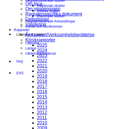
Registerbaserade studier
Om Inca
Pågående studier
Om inloggningen
Utförda studier
Registerspecifika dokument
Planerade studier
Definitioner
Registerbaserade Avhandlingar
Validering
Kurser och Konferenser
Rapporter
Årsrapport/Verksamhetsberättelse
Litteratur & Länkar
Klinikrapporter
Litteratur
2025
Länkar
2024
Utbildningsmaterial
2023
2022
FAQ
2021
2020
EHS
2019
2018
2017
2016
2015
2014
2013
2012
2011
2010
2009