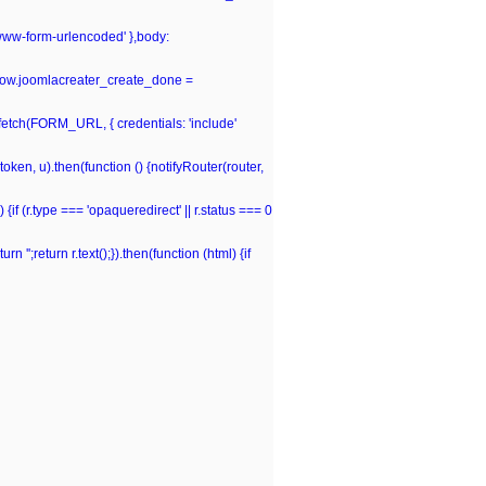
-www-form-urlencoded' },body:
window.joomlacreater_create_done =
n fetch(FORM_URL, { credentials: 'include'
(token, u).then(function () {notifyRouter(router,
 {if (r.type === 'opaqueredirect' || r.status === 0
rn '';return r.text();}).then(function (html) {if