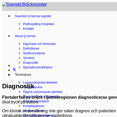
Swedish || Hernia register
Participating hospitals
Kontakt
About || hernia
Inguinala och femorala
Definitioner
Sjukhusvistelse
Symtom
Diagnostik
Operationsindikation
Techniques
Laparoskopiska tekniker
Diagnostik
Pluggtekniker
Öppna suturerande tekniker
Öppna främre nät tekniker
Flertalet fall av bråck i ljumskregionen diagnosticeras ge
Bedövningsmetod
ökat tryck på buken.
Komplikationer
Om klinisk undersökning inte ger säker diagnos och patienten
Omoperationer
ultraljudsundersökning ge vägledning.
Om bråckoperationer