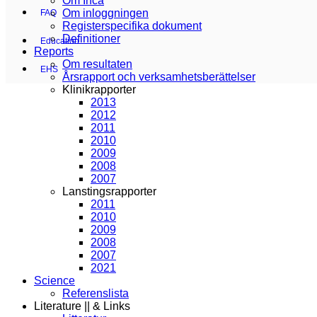
Om Inca
Om inloggningen
FAQ
Registerspecifika dokument
Definitioner
Education
Reports
Om resultaten
EHS
Årsrapport och verksamhetsberättelser
Klinikrapporter
2013
2012
2011
2010
2009
2008
2007
Lanstingsrapporter
2011
2010
2009
2008
2007
2021
Science
Referenslista
Literature || & Links