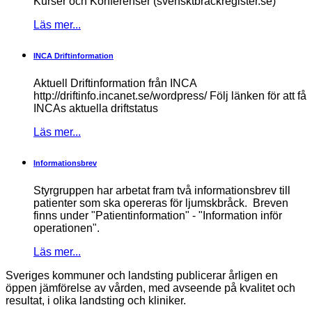
Kurser och Konferenser (svensktbrackregister.se)
Läs mer...
INCA Driftinformation
Aktuell Driftinformation från INCA
http://driftinfo.incanet.se/wordpress/ Följ länken för att få
INCAs aktuella driftstatus
Läs mer...
Informationsbrev
Styrgruppen har arbetat fram två informationsbrev till
patienter som ska opereras för ljumskbråck. Breven
finns under "Patientinformation" - "Information inför
operationen".
Läs mer...
Sveriges kommuner och landsting publicerar årligen en
öppen jämförelse av vården, med avseende på kvalitet och
resultat, i olika landsting och kliniker.