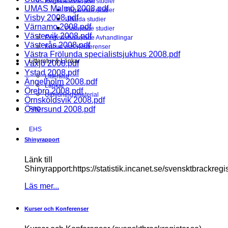
Registerbaserade studier
UMAS Malmö 2008.pdf
Pågående studier
Visby 2008.pdf
Utförda studier
Värnamo 2008.pdf
Planerade studier
Västervik 2008.pdf
Registerbaserade Avhandlingar
Västerås 2008.pdf
Kurser och Konferenser
Västra Frölunda specialistsjukhus 2008.pdf
Litteratur & Länkar
Växjö 2008.pdf
Ystad 2008.pdf
Litteratur
Ängelholm 2008.pdf
Länkar
Örebro 2008.pdf
Utbildningsmaterial
Örnsköldsvik 2008.pdf
Östersund 2008.pdf
FAQ
EHS
Shinyrapport
Länk till
Shinyrapport:https://statistik.incanet.se/svensktbrackregis
Läs mer...
Kurser och Konferenser