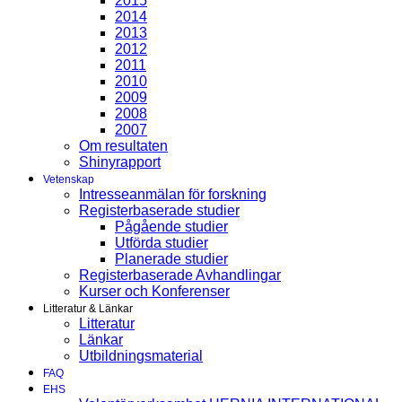
2015
2014
2013
2012
2011
2010
2009
2008
2007
Om resultaten
Shinyrapport
Vetenskap
Intresseanmälan för forskning
Registerbaserade studier
Pågående studier
Utförda studier
Planerade studier
Registerbaserade Avhandlingar
Kurser och Konferenser
Litteratur & Länkar
Litteratur
Länkar
Utbildningsmaterial
FAQ
EHS