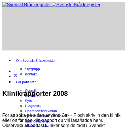
Om Svenskt Bråckregister
Styrgrupp
Kontakt
För patienter
Översikt
Klinikrapporter 2008
Definitioner
Symtom
Diagnostik
Operationsindikation
För att söka på sidan använd
Ctrl + F
och skriv in den klinik
Information inför operationen
eller ort för den klinkrapport du vill läsa/ladda hem.
Sjukhusvistelse
Observera att endast kliniker som deltagit i Svenskt
Frågor och svar