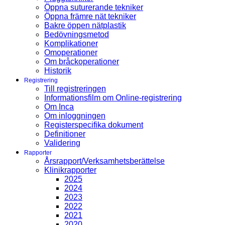
Öppna suturerande tekniker
Öppna främre nät tekniker
Bakre öppen nätplastik
Bedövningsmetod
Komplikationer
Omoperationer
Om bråckoperationer
Historik
Registrering
Till registreringen
Informationsfilm om Online-registrering
Om Inca
Om inloggningen
Registerspecifika dokument
Definitioner
Validering
Rapporter
Årsrapport/Verksamhetsberättelse
Klinikrapporter
2025
2024
2023
2022
2021
2020