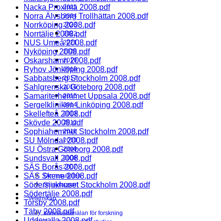
Nacka Proxima 2008.pdf
2025
Norra Älvsborg Trollhättan 2008.pdf
2024
Norrköping 2008.pdf
2023
Norrtälje 2008.pdf
2022
NUS Umeå 2008.pdf
2021
Nyköping 2008.pdf
2020
Oskarshamn 2008.pdf
2019
Ryhov Jönköping 2008.pdf
2018
Sabbatsberg Stockholm 2008.pdf
2017
Sahlgrenska Göteborg 2008.pdf
2016
Samariterhemmet Uppsala 2008.pdf
2015
Sergelkliniken Linköping 2008.pdf
2014
Skellefteå 2008.pdf
2013
Skövde 2008.pdf
2012
Sophiahemmet Stockholm 2008.pdf
2011
SU Mölndal 2008.pdf
2010
SU Östra Göteborg 2008.pdf
2009
Sundsvall 2008.pdf
2008
SÄS Borås 2008.pdf
2007
SÄS Skene 2008.pdf
Om resultaten
Södersjukhuset Stockholm 2008.pdf
Shinyrapport
Södertälje 2008.pdf
Vetenskap
Torsby 2008.pdf
Täby 2008.pdf
Intresseanmälan för forskning
Uddevalla 2008.pdf