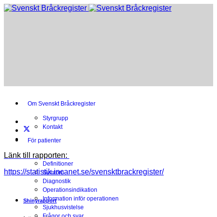
Om Svenskt Bråckregister
Styrgrupp
Kontakt
För patienter
Länk till rapporten:
Översikt
Definitioner
https://statistik.incanet.se/svensktbrackregister/
Symtom
Diagnostik
Operationsindikation
Information inför operationen
Shinyrapport
Sjukhusvistelse
Frågor och svar