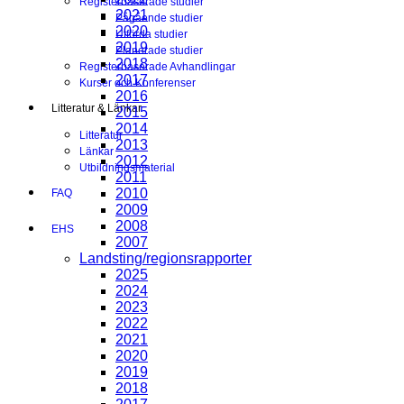
Registerbaserade studier
2021
Pågående studier
2020
Utförda studier
2019
Planerade studier
2018
Registerbaserade Avhandlingar
2017
Kurser och Konferenser
2016
Litteratur & Länkar
2015
2014
Litteratur
2013
Länkar
2012
Utbildningsmaterial
2011
2010
FAQ
2009
2008
EHS
2007
Landsting/regionsrapporter
2025
2024
2023
2022
2021
2020
2019
2018