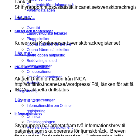
Länk till
Dataskyddsförordningen och
Shinyrapport:https://statistik.incanet.se/svensktbrackregis
Patientdatalagen
Läs mer...
Tekniker
Översikt
Kurser och Konferenser
Laparoskopiska tekniker
Pluggtekniker
Kurser och Konferenser (svensktbrackregister.se)
Öppna suturerande tekniker
Öppna främre nät tekniker
Läs mer...
Bakre öppen nätplastik
Bedövningsmetod
Komplikationer
INCA Driftinformation
Omoperationer
Om bråckoperationer
Aktuell Driftinformation från INCA
Historik
http://driftinfo.incanet.se/wordpress/ Följ länken för att få
INCAs aktuella driftstatus
Registrering
Läs mer...
Till registreringen
Informationsfilm om Online-
registrering
Informationsbrev
Om Inca
Om inloggningen
Styrgruppen har arbetat fram två informationsbrev till
Registerspecifika dokument
patienter som ska opereras för ljumskbråck. Breven
Definitioner