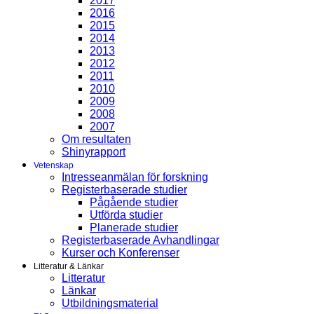
2017
2016
2015
2014
2013
2012
2011
2010
2009
2008
2007
Om resultaten
Shinyrapport
Vetenskap
Intresseanmälan för forskning
Registerbaserade studier
Pågående studier
Utförda studier
Planerade studier
Registerbaserade Avhandlingar
Kurser och Konferenser
Litteratur & Länkar
Litteratur
Länkar
Utbildningsmaterial