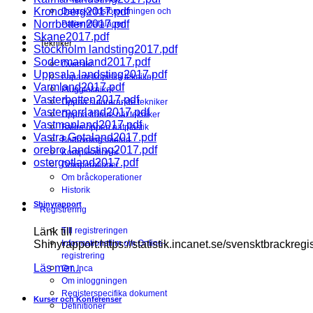
Kronoberg2017.pdf
Dataskyddsförordningen och
Norrbotten2017.pdf
Patientdatalagen
Skane2017.pdf
Tekniker
Stockholm landsting2017.pdf
Sodermanland2017.pdf
Översikt
Uppsala landsting2017.pdf
Laparoskopiska tekniker
Varmland2017.pdf
Pluggtekniker
Vasterbotten2017.pdf
Öppna suturerande tekniker
Vasternorrland2017.pdf
Öppna främre nät tekniker
Vastmanland2017.pdf
Bakre öppen nätplastik
Vastra Gotaland2017.pdf
Bedövningsmetod
orebro landsting2017.pdf
Komplikationer
ostergotland2017.pdf
Omoperationer
Om bråckoperationer
Historik
Shinyrapport
Registrering
Länk till
Till registreringen
Shinyrapport:https://statistik.incanet.se/svensktbrackregis
Informationsfilm om Online-
registrering
Läs mer...
Om Inca
Om inloggningen
Registerspecifika dokument
Kurser och Konferenser
Definitioner