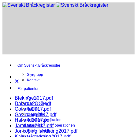
Om Svenskt Bråckregister
Styrgrupp
Kontakt
För patienter
Blekinge2017.pdf
Översikt
Dalarna2017.pdf
Definitioner
Gotland2017.pdf
Symtom
Gavleborg2017.pdf
Diagnostik
Halland2017.pdf
Operationsindikation
Jamtland2017.pdf
Information inför operationen
Jonkoping landsting2017.pdf
Sjukhusvistelse
Kalmar landsting2017.pdf
Frågor och svar