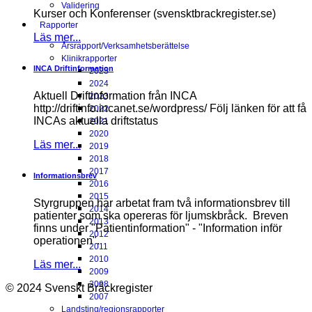
Validering
Kurser och Konferenser (svensktbrackregister.se)
Rapporter
Läs mer...
Årsrapport/Verksamhetsberättelse
Klinikrapporter
INCA Driftinformation
2025
2024
Aktuell Driftinformation från INCA
2023
http://driftinfo.incanet.se/wordpress/ Följ länken för att få
2022
INCAs aktuella driftstatus
2021
2020
Läs mer...
2019
2018
2017
Informationsbrev
2016
2015
Styrgruppen har arbetat fram två informationsbrev till
2014
patienter som ska opereras för ljumskbråck. Breven
2013
finns under "Patientinformation" - "Information inför
2012
operationen".
2011
2010
Läs mer...
2009
2008
© 2024 Svenskt Bråckregister
2007
Landsting/regionsrapporter