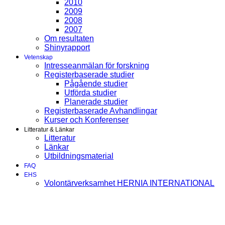
2010
2009
2008
2007
Om resultaten
Shinyrapport
Vetenskap
Intresseanmälan för forskning
Registerbaserade studier
Pågående studier
Utförda studier
Planerade studier
Registerbaserade Avhandlingar
Kurser och Konferenser
Litteratur & Länkar
Litteratur
Länkar
Utbildningsmaterial
FAQ
EHS
Volontärverksamhet HERNIA INTERNATIONAL