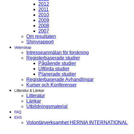
2012
2011
2010
2009
2008
2007
Om resultaten
Shinyrapport
Vetenskap
Intresseanmälan för forskning
Registerbaserade studier
Pågående studier
Utförda studier
Planerade studier
Registerbaserade Avhandlingar
Kurser och Konferenser
Litteratur & Länkar
Litteratur
Länkar
Utbildningsmaterial
FAQ
EHS
Volontärverksamhet HERNIA INTERNATIONAL