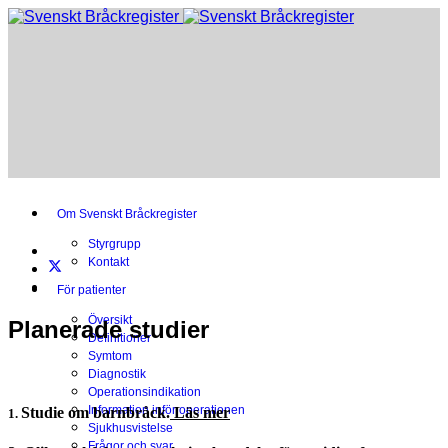
Om Svenskt Bråckregister
Styrgrupp
Kontakt
För patienter
Översikt
Planerade studier
Definitioner
Symtom
Diagnostik
Operationsindikation
Information inför operationen
Studie om barnbråck.
Läs mer
1.
Sjukhusvistelse
Frågor och svar