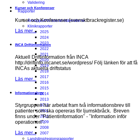
Validering
Kurser och Konferenser
Rapporter
Kurser och Konferenser (svensktbrackregister.se)
Årsrapport/Verksamhetsberättelse
Klinikrapporter
Läs mer...
2025
2024
2023
INCA Driftinformation
2022
2021
Aktuell Driftinformation från INCA
2020
http://driftinfo.incanet.se/wordpress/ Följ länken för att få
2019
INCAs aktuella driftstatus
2018
2017
Läs mer...
2016
2015
Informationsbrev
2014
2013
Styrgruppen har arbetat fram två informationsbrev till
2012
patienter som ska opereras för ljumskbråck. Breven
2011
finns under "Patientinformation" - "Information inför
2010
operationen".
2009
2008
Läs mer...
2007
Landsting/regionsrapporter