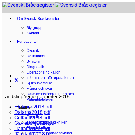
Om Svenskt Bråckregister
Styrgrupp
Kontakt
För patienter
Översikt
Definitioner
Symtom
Diagnostik
Operationsindikation
Information inför operationen
Sjukhusvistelse
Frågor och svar
Dataskyddsförordningen och
Landsting/regionrapporter 2018
Patientdatalagen
Blekinge2018.pdf
Tekniker
Dalarna2018.pdf
Översikt
Gotland2018.pdf
Laparoskopiska tekniker
Gävleborg2018.pdf
Pluggtekniker
Halland2018.pdf
Öppna suturerande tekniker
Jämtland2018.pdf