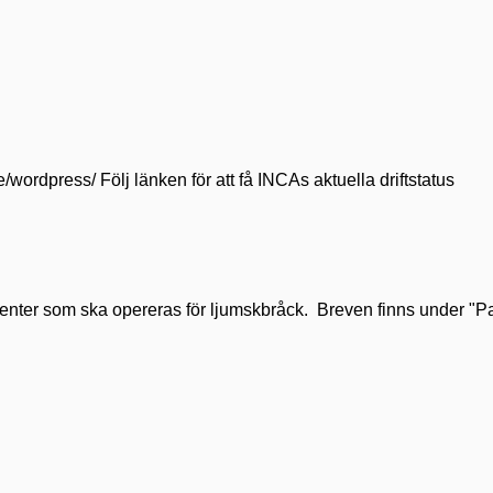
se/wordpress/ Följ länken för att få INCAs aktuella driftstatus
tienter som ska opereras för ljumskbråck. Breven finns under "Pat