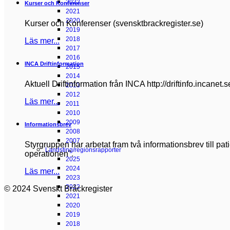
2022
Kurser och Konferenser
2021
2020
Kurser och Konferenser (svensktbrackregister.se)
2019
2018
Läs mer...
2017
2016
INCA Driftinformation
2015
2014
Aktuell Driftinformation från INCA http://driftinfo.incanet.
2013
2012
Läs mer...
2011
2010
2009
Informationsbrev
2008
2007
Styrgruppen har arbetat fram två informationsbrev till pa
Landsting/regionsrapporter
operationen".
2025
2024
Läs mer...
2023
2022
© 2024 Svenskt Bråckregister
2021
2020
2019
2018