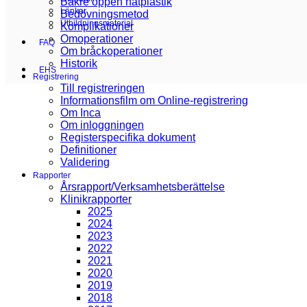
Bakre öppen nätplastik
Länkar
Bedövningsmetod
Utbildningsmaterial
Komplikationer
Omoperationer
FAQ
Om bråckoperationer
Historik
EHS
Registrering
Till registreringen
Informationsfilm om Online-registrering
Om Inca
Om inloggningen
Registerspecifika dokument
Definitioner
Validering
Rapporter
Årsrapport/Verksamhetsberättelse
Klinikrapporter
2025
2024
2023
2022
2021
2020
2019
2018