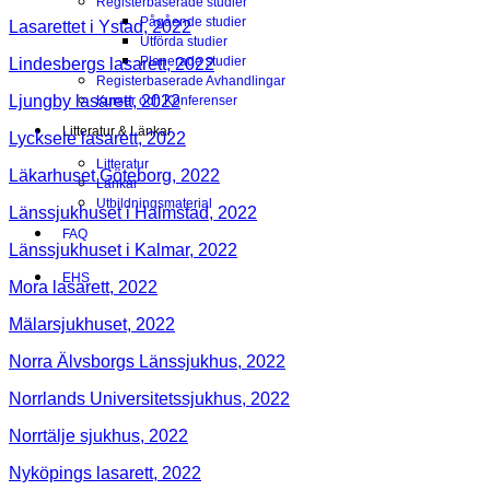
Registerbaserade studier
Pågående studier
Lasarettet i Ystad, 2022
Utförda studier
Planerade studier
Lindesbergs lasarett, 2022
Registerbaserade Avhandlingar
Ljungby lasarett, 2022
Kurser och Konferenser
Litteratur & Länkar
Lycksele lasarett, 2022
Litteratur
Läkarhuset Göteborg, 2022
Länkar
Utbildningsmaterial
Länssjukhuset i Halmstad, 2022
FAQ
Länssjukhuset i Kalmar, 2022
EHS
Mora lasarett, 2022
Mälarsjukhuset, 2022
Norra Älvsborgs Länssjukhus, 2022
Norrlands Universitetssjukhus, 2022
Norrtälje sjukhus, 2022
Nyköpings lasarett, 2022