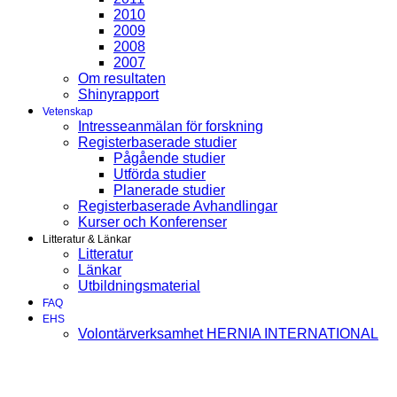
2010
2009
2008
2007
Om resultaten
Shinyrapport
Vetenskap
Intresseanmälan för forskning
Registerbaserade studier
Pågående studier
Utförda studier
Planerade studier
Registerbaserade Avhandlingar
Kurser och Konferenser
Litteratur & Länkar
Litteratur
Länkar
Utbildningsmaterial
FAQ
EHS
Volontärverksamhet HERNIA INTERNATIONAL