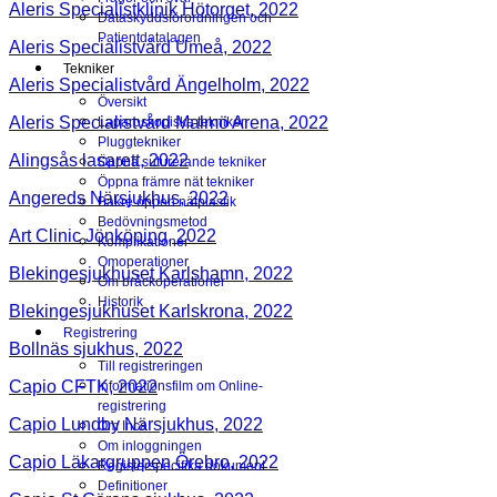
Aleris Specialistklinik Hötorget, 2022
Dataskyddsförordningen och
Patientdatalagen
Aleris Specialistvård Umeå, 2022
Tekniker
Aleris Specialistvård Ängelholm, 2022
Översikt
Aleris Specialistvård Malmö Arena, 2022
Laparoskopiska tekniker
Pluggtekniker
Alingsås lasarett, 2022
Öppna suturerande tekniker
Öppna främre nät tekniker
Angereds Närsjukhus, 2022
Bakre öppen nätplastik
Bedövningsmetod
Art Clinic Jönköping, 2022
Komplikationer
Omoperationer
Blekingesjukhuset Karlshamn, 2022
Om bråckoperationer
Historik
Blekingesjukhuset Karlskrona, 2022
Registrering
Bollnäs sjukhus, 2022
Till registreringen
Capio CFTK, 2022
Informationsfilm om Online-
registrering
Capio Lundby Närsjukhus, 2022
Om Inca
Om inloggningen
Capio Läkargruppen Örebro, 2022
Registerspecifika dokument
Definitioner