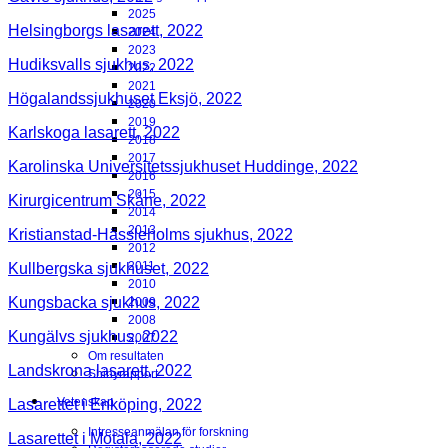
2025
Helsingborgs lasarett, 2022
2024
2023
Hudiksvalls sjukhus, 2022
2022
2021
Högalandssjukhuset Eksjö, 2022
2020
2019
Karlskoga lasarett, 2022
2018
2017
Karolinska Universitetssjukhuset Huddinge, 2022
2016
2015
Kirurgicentrum Skåne, 2022
2014
2013
Kristianstad-Hässleholms sjukhus, 2022
2012
2011
Kullbergska sjukhuset, 2022
2010
Kungsbacka sjukhus, 2022
2009
2008
Kungälvs sjukhus, 2022
2007
Om resultaten
Landskrona lasarett, 2022
Shinyrapport
Vetenskap
Lasarettet i Enköping, 2022
Intresseanmälan för forskning
Lasarettet i Motala, 2022