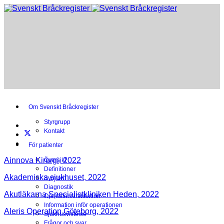
Om Svenskt Bråckregister
Styrgrupp
Kontakt
För patienter
Ainnova Kirurgi, 2022
Översikt
Definitioner
Akademiska sjukhuset, 2022
Symtom
Diagnostik
Akutläkarna Specialistkliniken Heden, 2022
Operationsindikation
Information inför operationen
Aleris Operation Göteborg, 2022
Sjukhusvistelse
Frågor och svar