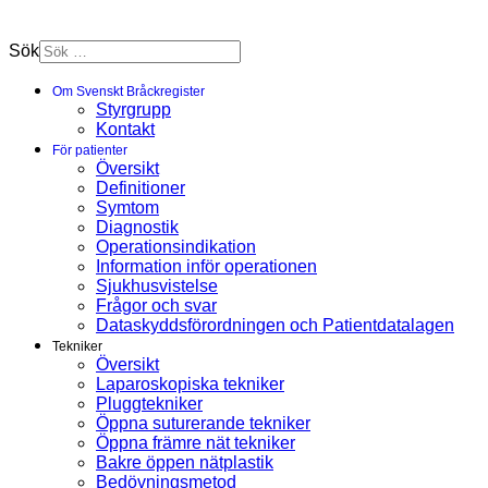
Sök
Om Svenskt Bråckregister
Styrgrupp
Kontakt
För patienter
Översikt
Definitioner
Symtom
Diagnostik
Operationsindikation
Information inför operationen
Sjukhusvistelse
Frågor och svar
Dataskyddsförordningen och Patientdatalagen
Tekniker
Översikt
Laparoskopiska tekniker
Pluggtekniker
Öppna suturerande tekniker
Öppna främre nät tekniker
Bakre öppen nätplastik
Bedövningsmetod