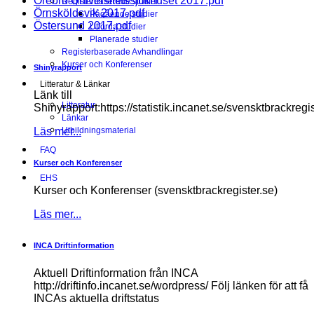
Örebro Universitetssjukhuset 2017.pdf
Registerbaserade studier
Örnsköldsvik 2017.pdf
Pågående studier
Östersund 2017.pdf
Utförda studier
Planerade studier
Registerbaserade Avhandlingar
Kurser och Konferenser
Shinyrapport
Litteratur & Länkar
Länk till
Litteratur
Shinyrapport:https://statistik.incanet.se/svensktbrackregis
Länkar
Läs mer...
Utbildningsmaterial
FAQ
Kurser och Konferenser
EHS
Kurser och Konferenser (svensktbrackregister.se)
Läs mer...
INCA Driftinformation
Aktuell Driftinformation från INCA
http://driftinfo.incanet.se/wordpress/ Följ länken för att få
INCAs aktuella driftstatus