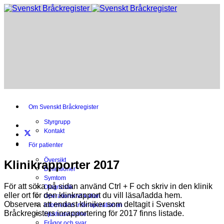
Om Svenskt Bråckregister
Styrgrupp
Kontakt
För patienter
Översikt
Klinikrapporter 2017
Definitioner
Symtom
För att söka på sidan använd Ctrl + F och skriv in den klinik
Diagnostik
eller ort för den klinkrapport du vill läsa/ladda hem.
Operationsindikation
Observera att endast kliniker som deltagit i Svenskt
Information inför operationen
Bråckregisters inrapportering för 2017 finns listade.
Sjukhusvistelse
Frågor och svar