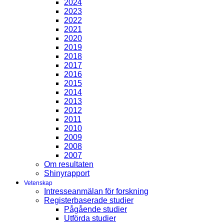
2024
2023
2022
2021
2020
2019
2018
2017
2016
2015
2014
2013
2012
2011
2010
2009
2008
2007
Om resultaten
Shinyrapport
Vetenskap
Intresseanmälan för forskning
Registerbaserade studier
Pågående studier
Utförda studier