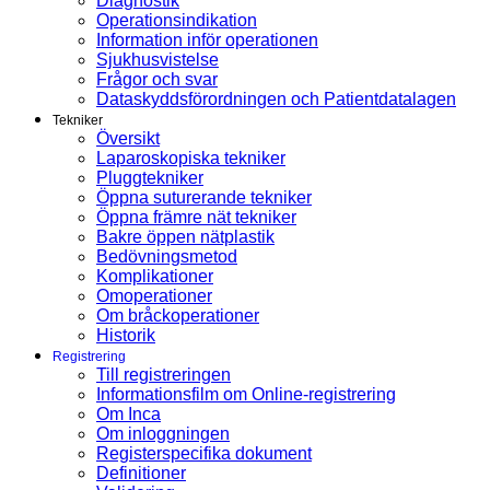
Diagnostik
Operationsindikation
Information inför operationen
Sjukhusvistelse
Frågor och svar
Dataskyddsförordningen och Patientdatalagen
Tekniker
Översikt
Laparoskopiska tekniker
Pluggtekniker
Öppna suturerande tekniker
Öppna främre nät tekniker
Bakre öppen nätplastik
Bedövningsmetod
Komplikationer
Omoperationer
Om bråckoperationer
Historik
Registrering
Till registreringen
Informationsfilm om Online-registrering
Om Inca
Om inloggningen
Registerspecifika dokument
Definitioner