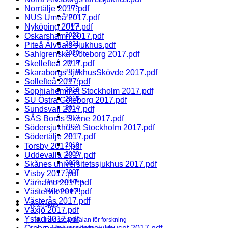
2025
Norrtälje 2017.pdf
2024
NUS Umeå 2017.pdf
2023
Nyköping 2017.pdf
2022
Oskarshamn 2017.pdf
2021
Piteå Älvdals sjukhus.pdf
2020
Sahlgrenska Göteborg 2017.pdf
2019
Skellefteå 2017.pdf
2018
Skaraborgs sjukhusSkövde 2017.pdf
2017
Sollefteå 2017.pdf
2016
Sophiahemmet Stockholm 2017.pdf
2015
SU Östra Göteborg 2017.pdf
2014
Sundsvall 2017.pdf
2013
SÄS Borås Skene 2017.pdf
2012
Södersjukhuset Stockholm 2017.pdf
2011
Södertälje 2017.pdf
2010
Torsby 2017.pdf
2009
Uddevalla 2017.pdf
2008
Skånes universitetssjukhus 2017.pdf
2007
Visby 2017.pdf
Om resultaten
Värnamo 2017.pdf
Shinyrapport
Västervik 2017.pdf
Västerås 2017.pdf
Vetenskap
Växjö 2017.pdf
Ystad 2017.pdf
Intresseanmälan för forskning