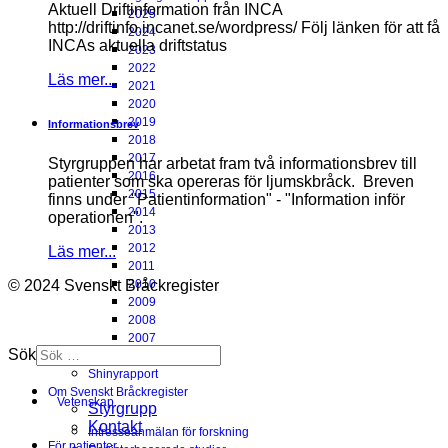
Aktuell Driftinformation från INCA
2025
http://driftinfo.incanet.se/wordpress/ Följ länken för att få
2024
INCAs aktuella driftstatus
2023
2022
Läs mer...
2021
2020
2019
Informationsbrev
2018
2017
Styrgruppen har arbetat fram två informationsbrev till
2016
patienter som ska opereras för ljumskbråck. Breven
2015
finns under "Patientinformation" - "Information inför
2014
operationen".
2013
2012
Läs mer...
2011
© 2024 Svenskt Bråckregister
2010
2009
2008
2007
Sök
Om resultaten
Shinyrapport
Om Svenskt Bråckregister
Vetenskap
Styrgrupp
Kontakt
Intresseanmälan för forskning
För patienter