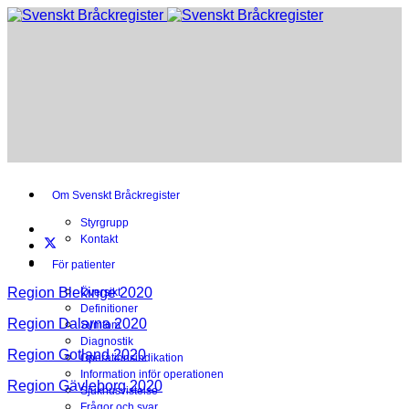
Om Svenskt Bråckregister
Styrgrupp
Kontakt
För patienter
Region Blekinge 2020
Översikt
Definitioner
Region Dalarna 2020
Symtom
Diagnostik
Region Gotland 2020
Operationsindikation
Information inför operationen
Region Gävleborg 2020
Sjukhusvistelse
Frågor och svar