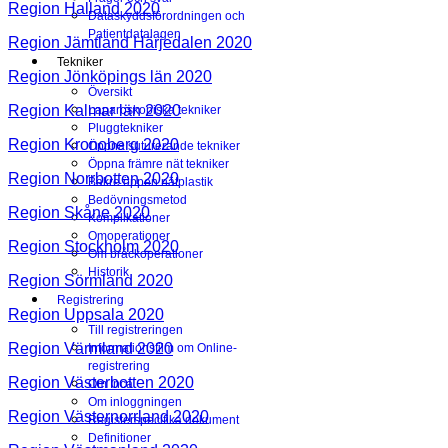
Region Halland 2020
Dataskyddsförordningen och
Patientdatalagen
Region Jämtland Härjedalen 2020
Tekniker
Region Jönköpings län 2020
Översikt
Region Kalmar län 2020
Laparoskopiska tekniker
Pluggtekniker
Region Kronoberg 2020
Öppna suturerande tekniker
Öppna främre nät tekniker
Region Norrbotten 2020
Bakre öppen nätplastik
Bedövningsmetod
Region Skåne 2020
Komplikationer
Omoperationer
Region Stockholm 2020
Om bråckoperationer
Historik
Region Sörmland 2020
Registrering
Region Uppsala 2020
Till registreringen
Region Värmland 2020
Informationsfilm om Online-
registrering
Region Västerbotten 2020
Om Inca
Om inloggningen
Region Västernorrland 2020
Registerspecifika dokument
Definitioner