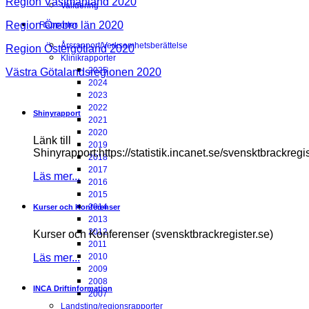
Region Västmanland 2020
Validering
Region Örebro län 2020
Rapporter
Årsrapport/Verksamhetsberättelse
Region Östergötland 2020
Klinikrapporter
2025
Västra Götalandsregionen 2020
2024
2023
2022
Shinyrapport
2021
2020
Länk till
2019
Shinyrapport:https://statistik.incanet.se/svensktbrackregis
2018
2017
Läs mer...
2016
2015
2014
Kurser och Konferenser
2013
2012
Kurser och Konferenser (svensktbrackregister.se)
2011
Läs mer...
2010
2009
2008
INCA Driftinformation
2007
Landsting/regionsrapporter