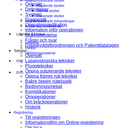
Registerbaserade studier
Översikt
Pågående studier
Definitioner
Utförda studier
Symtom
Planerade studier
Diagnostik
Registerbaserade Avhandlingar
Operationsindikation
Kurser och Konferenser
Information inför operationen
Litteratur & Länkar
Sjukhusvistelse
Frågor och svar
Litteratur
Dataskyddsförordningen och Patientdatalagen
Länkar
Tekniker
Utbildningsmaterial
Översikt
Laparoskopiska tekniker
FAQ
Pluggtekniker
Öppna suturerande tekniker
EHS
Öppna främre nät tekniker
Bakre öppen nätplastik
Bedövningsmetod
Komplikationer
Omoperationer
Om bråckoperationer
Historik
Registrering
Till registreringen
Informationsfilm om Online-registrering
Om Inca