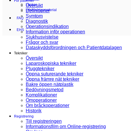
För patienter
Länkar
Översikt
Utbildningsmaterial
Definitioner
Symtom
FAQ
Diagnostik
Operationsindikation
EHS
Information inför operationen
Sjukhusvistelse
Frågor och svar
Dataskyddsförordningen och Patientdatalagen
Tekniker
Översikt
Laparoskopiska tekniker
Pluggtekniker
Öppna suturerande tekniker
Öppna främre nät tekniker
Bakre öppen nätplastik
Bedövningsmetod
Komplikationer
Omoperationer
Om bråckoperationer
Historik
Registrering
Till registreringen
Informationsfilm om Online-registrering