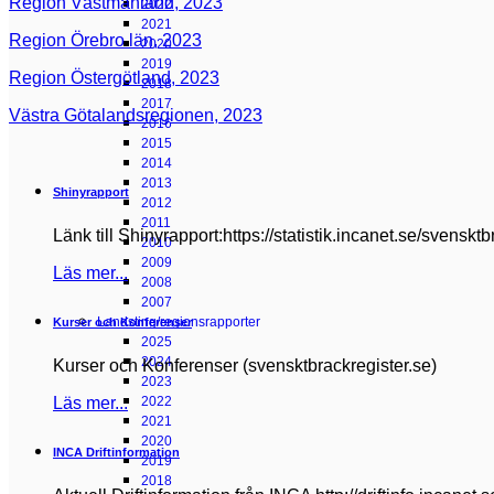
Region Västmanland, 2023
2022
2021
Region Örebro län, 2023
2020
2019
Region Östergötland, 2023
2018
2017
Västra Götalandsregionen, 2023
2016
2015
2014
2013
Shinyrapport
2012
2011
Länk till Shinyrapport:https://statistik.incanet.se/svensktb
2010
2009
Läs mer...
2008
2007
Landsting/regionsrapporter
Kurser och Konferenser
2025
2024
Kurser och Konferenser (svensktbrackregister.se)
2023
Läs mer...
2022
2021
2020
INCA Driftinformation
2019
2018