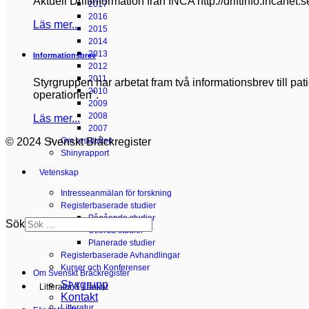
Aktuell Driftinformation från INCA http://driftinfo.incanet.
2017
2016
Läs mer...
2015
2014
2013
Informationsbrev
2012
2011
Styrgruppen har arbetat fram två informationsbrev till pa
2010
operationen".
2009
2008
Läs mer...
2007
© 2024 Svenskt Bråckregister
Om resultaten
Shinyrapport
Vetenskap
Intresseanmälan för forskning
Registerbaserade studier
Pågående studier
Sök
Utförda studier
Planerade studier
Registerbaserade Avhandlingar
Kurser och Konferenser
Om Svenskt Bråckregister
Styrgrupp
Litteratur & Länkar
Kontakt
Litteratur