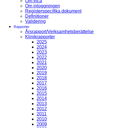
Om Inca
Om inloggningen
Registerspecifika dokument
Definitioner
Validering
Rapporter
Årsrapport/Verksamhetsberättelse
Klinikrapporter
2025
2024
2023
2022
2021
2020
2019
2018
2017
2016
2015
2014
2013
2012
2011
2010
2009