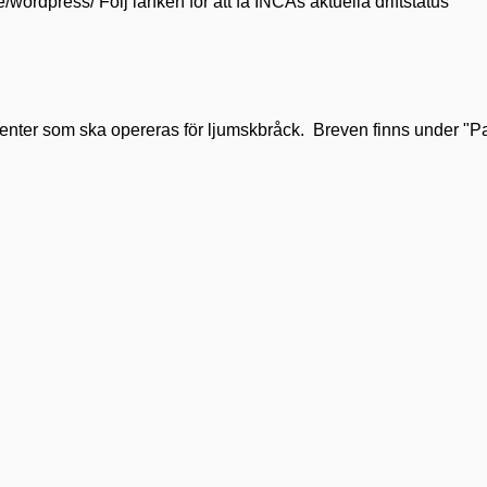
se/wordpress/ Följ länken för att få INCAs aktuella driftstatus
tienter som ska opereras för ljumskbråck. Breven finns under "Pat