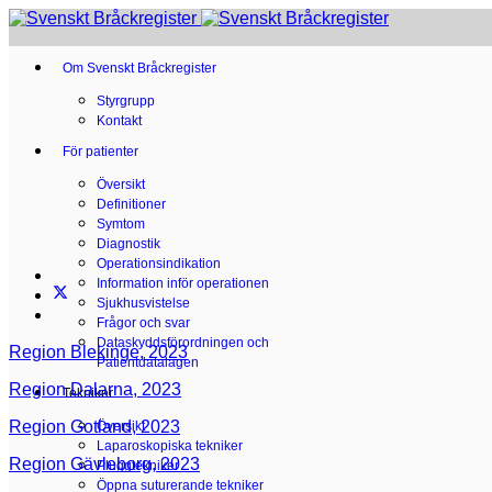
Om Svenskt Bråckregister
Styrgrupp
Kontakt
För patienter
Översikt
Definitioner
Symtom
Diagnostik
Operationsindikation
Information inför operationen
Sjukhusvistelse
Frågor och svar
Dataskyddsförordningen och
Region Blekinge, 2023
Patientdatalagen
Region Dalarna, 2023
Tekniker
Region Gotland, 2023
Översikt
Laparoskopiska tekniker
Region Gävleborg, 2023
Pluggtekniker
Öppna suturerande tekniker