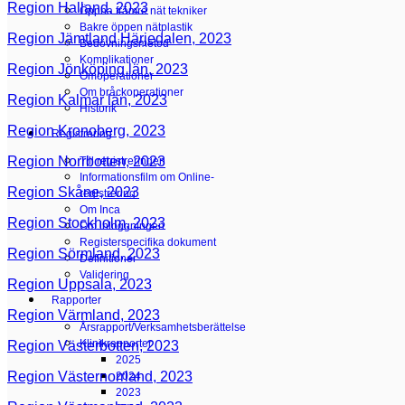
Region Halland, 2023
Öppna främre nät tekniker
Bakre öppen nätplastik
Region Jämtland Härjedalen, 2023
Bedövningsmetod
Komplikationer
Region Jönköping län, 2023
Omoperationer
Om bråckoperationer
Region Kalmar län, 2023
Historik
Region Kronoberg, 2023
Registrering
Region Norrbotten, 2023
Till registreringen
Informationsfilm om Online-
Region Skåne, 2023
registrering
Om Inca
Region Stockholm, 2023
Om inloggningen
Registerspecifika dokument
Region Sörmland, 2023
Definitioner
Validering
Region Uppsala, 2023
Rapporter
Region Värmland, 2023
Årsrapport/Verksamhetsberättelse
Klinikrapporter
Region Västerbotten, 2023
2025
Region Västernorrland, 2023
2024
2023